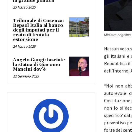
la grande politica
25 Marzo 2025
Tribunale di Cosenza:
Repsol Italia al banco
degli imputati per il
reato di tentata
Ministro Angelino 
estorsione
24 Marzo 2025
Nessun veto s
gli italiani 
Angelo Gangi: lasciate
Repubblica il 
la statua di Giacomo
Mancini dov’è
dell’Interno, 
12 Gennaio 2025
“Noi non abb
autorevole c
Costituzione 
non lo si dec
specifico’ dal
preventivo pe
forze del cent