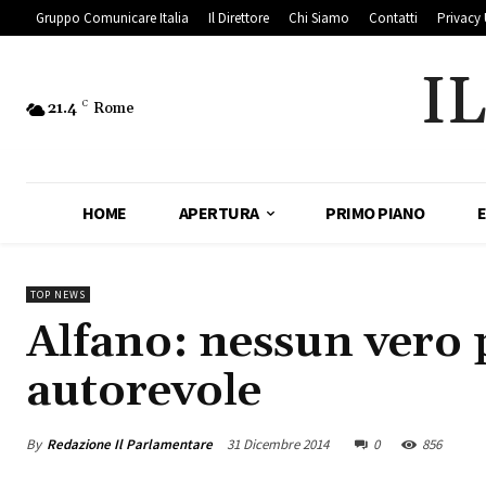
Gruppo Comunicare Italia
Il Direttore
Chi Siamo
Contatti
Privacy 
I
21.4
C
Rome
HOME
APERTURA
PRIMO PIANO
TOP NEWS
Alfano: nessun vero 
autorevole
By
Redazione Il Parlamentare
31 Dicembre 2014
0
856