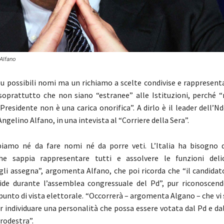
Alfano
u possibili nomi ma un richiamo a scelte condivise e rappresenta
e soprattutto che non siano “estranee” alle Istituzioni, perché 
Presidente non è una carica onorifica”. A dirlo è il leader dell’N
Angelino Alfano, in una intevista al “Corriere della Sera”.
iamo né da fare nomi né da porre veti. L’Italia ha bisogno 
he sappia rappresentare tutti e assolvere le funzioni deli
gli assegna”, argomenta Alfano, che poi ricorda che “il candidat
ide durante l’assemblea congressuale del Pd”, pur riconoscend
 punto di vista elettorale. “Occorrerà – argomenta Algano – che vi 
r individuare una personalità che possa essere votata dal Pd e dal
rodestra”.