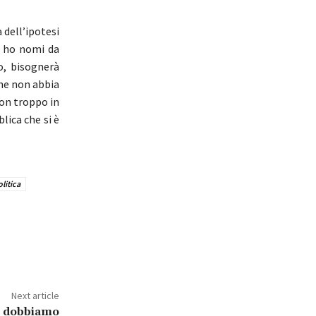
 dell’ipotesi
on ho nomi da
o, bisognerà
che non abbia
non troppo in
lica che si è
litica
Next article
: dobbiamo