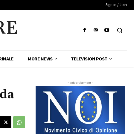
Sign in / Join
RE
RINALE
MORE NEWS
TELEVISION POST
- Advertisement -
ida