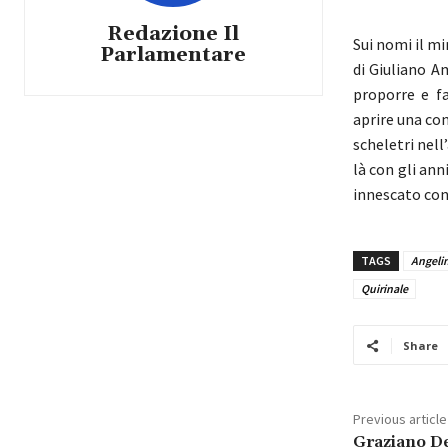
Redazione Il
Sui nomi il mi
Parlamentare
di Giuliano A
proporre e fa
aprire una con
scheletri nel
là con gli an
innescato con
TAGS
Angeli
Quirinale
Share
Previous article
Graziano De