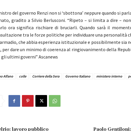
nistro del governo Renzi non si ‘sbottona’ neppure quando si parla
mato, gradito a Silvio Berlusconi. “Ripeto – si limita a dire – n
rlo ora significa rischiare di bruciarli. Quando sarà il moment
sultazione tra le forze politiche per individuare una personalità 
l’armadio, che abbia esperienza istituzionale e possibilmente sia 
ni, per dare un minimo di coerenza al ringiovanimento della Repubb
 gli ultimi governi” Ascanews
no Alfano
colle
Corriere della Sera
Governo Italiano
ministero interno
po
lrio: lavoro pubblico
Paolo Gentiloni