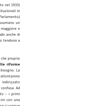
to nel 1933)
ituzionali in
e Parlamento)
 assumano un
o maggiore e
rado anche di
rno tendono a
, che proprio
lle riforme
 bisogno. La
 allontanino
 indirizzato
i confusa. Ad
to – i primi
tini con una
on si capisce