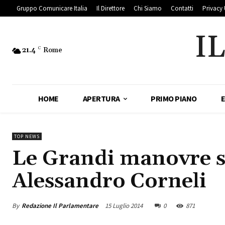
Gruppo Comunicare Italia
Il Direttore
Chi Siamo
Contatti
Privacy 
I
21.4
C
Rome
HOME
APERTURA
PRIMO PIANO
TOP NEWS
Le Grandi manovre su
Alessandro Corneli
By
Redazione Il Parlamentare
15 Luglio 2014
0
871