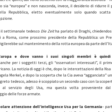
 sia “europea” e non nasconda, invece, il desiderio di ridurre il 
ella Repubblica, eletto eventualmente solo quando scatta
pzione.
 il settimanale tedesco
Die Zeit
ha parlato di Draghi, chiedendosi
rsi a Roma, come prossimo presidente della Repubblica: un Pre
igilerebbe sul mantenimento della rotta europea da parte dell’Ita
Europa e dove vanno i suoi singoli membri è quindi
nche per i soggetti terzi, gli “osservatori interessati”, il prim
icano. La notizia di oggi è che, dopo le intercettazioni della Nsa
Angela Merkel, e dopo la scoperta che la Cia aveva “agganciato” u
segreto tedesco, adesso è scoppiato un secondo caso con la scopert
 al servizio degli Usa, ma questa volta proveniente dal 
gio delle forze armate.
colare attenzione dell’intelligence Usa per la Germania
– par