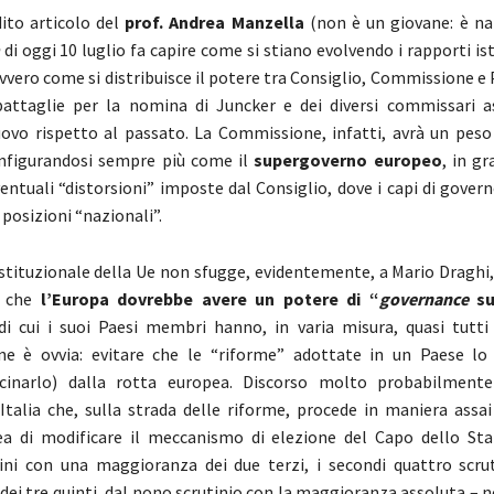
ito articolo del
prof. Andrea Manzella
(non è un giovane: è na
di oggi 10 luglio fa capire come si stiano evolvendo i rapporti ist
ovvero come si distribuisce il potere tra Consiglio, Commissione 
battaglie per la nomina di Juncker e dei diversi commissari
uovo rispetto al passato. La Commissione, infatti, avrà un pes
onfigurandosi sempre più come il
supergoverno europeo
, in g
entuali “distorsioni” imposte dal Consiglio, dove i capi di gove
e posizioni “nazionali”.
istituzionale della Ue non sfugge, evidentemente, a Mario Draghi
o che
l’Europa dovrebbe avere un potere di “
governance
su
i cui i suoi Paesi membri hanno, in varia misura, quasi tutti
ne è ovvia: evitare che le “riforme” adottate in un Paese lo
icinarlo) dalla rotta europea. Discorso molto probabilmente
’Italia che, sulla strada delle riforme, procede in maniera assa
ea di modificare il meccanismo di elezione del Capo dello Sta
ini con una maggioranza dei due terzi, i secondi quattro scru
ei tre quinti, dal nono scrutinio con la maggioranza assoluta – n