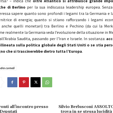
rsa? – indica che
oltre Atlantico si attribuisce grande imp
che di Berlino
per la sua indiscussa leadership europea. Senza
eressa sapere quanto sono profondi i legami tra la Germania e la
rnitrice di energia; quanto si stiano rafforzando i legami econ
, anche quelli monetari) tra Berlino e Pechino (da cui la Mer
ome realmente la Germania veda l’evoluzione della situazione in M
all’Arabia Saudita, passando per l’Iran e Israele. In sostanza:
acc
lineata sulla politica globale degli Stati Uniti o se stia pe
no che si trascinerebbe dietro tutta l’Europa
.
dro corneli
onti all’incontro presso
Silvio Berlusconi ASSOLTO
Deputati
trova in se stessa lucidità