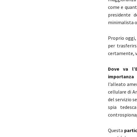
come e quanto
presidente d
minimalista o
Proprio oggi,
per trasferi
certamente, v
Dove va l’
importanza
a
l’alleato amer
cellulare di 
del servizio 
spia tedesca
controspionag
Questa
parti