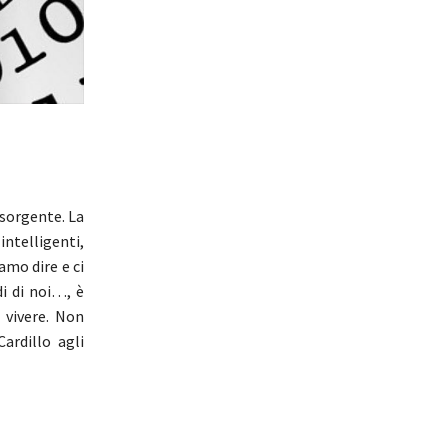
 sorgente. La
ntelligenti,
iamo dire e ci
i di noi…, è
i vivere. Non
ardillo agli