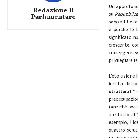
Un approfond
Redazione Il
su
Repubblica
Parlamentare
seno all’Ue (
e perché le 
significato n
crescente, c
correggere ev
privilegiare l
L’evoluzione 
ieri ha dett
strutturali”
d
preoccupazio
(anziché avv
anzitutto all
esempio, l’id
quattro scrut
maggioranza d