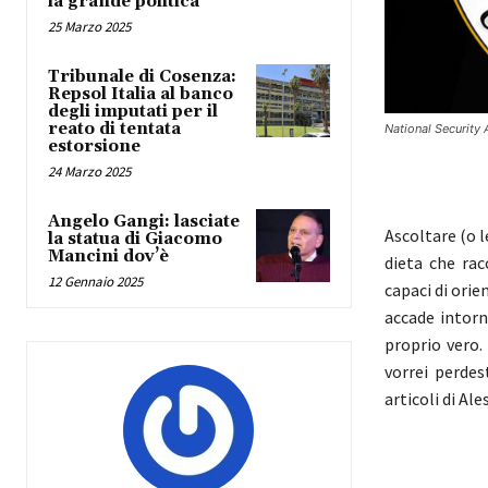
la grande politica
25 Marzo 2025
Tribunale di Cosenza:
Repsol Italia al banco
degli imputati per il
reato di tentata
National Security
estorsione
24 Marzo 2025
Angelo Gangi: lasciate
Ascoltare (o 
la statua di Giacomo
Mancini dov’è
dieta che rac
12 Gennaio 2025
capaci di orie
accade intorn
proprio vero.
vorrei perde
articoli di Al