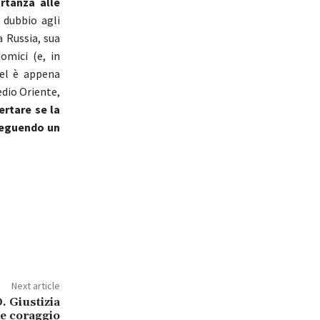
ortanza alle
 dubbio agli
 Russia, sua
omici (e, in
kel è appena
edio Oriente,
ertare se la
rseguendo un
Next article
. Giustizia
 e coraggio