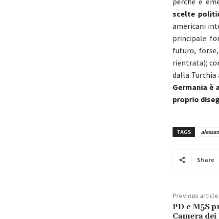
perché è eme
scelte politi
americani int
principale fo
futuro, forse
rientrata); c
dalla Turchia 
Germania è al
proprio diseg
TAGS
alessan
Share
Previous article
PD e M5S pr
Camera dei 