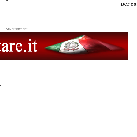
per co
- Advertisement -
Y