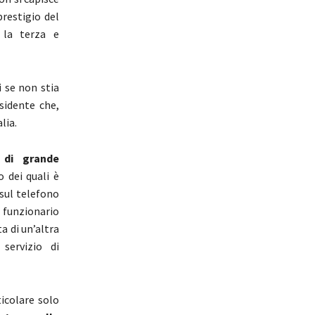
prestigio del
 la terza e
 se non stia
sidente che,
lia.
 di grande
o dei quali è
 sul telefono
n funzionario
a di un’altra
servizio di
ticolare solo