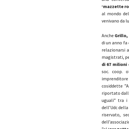
‘mazzette ro
al mondo de
venivano da lu
Anche
Grillo,
di un anno fa
relazionarsi 
magistrati, pe
di 67 milioni
soc. coop. o
imprenditore 
cosiddette ”A
riportato dall
uguali” tra i
dell’Udc della
riservato, s
dell’associaz