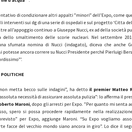
 vie d’acqua”’
.
entativo di condizionare altri appalti ”minori” dell’Expo, come que
li interventi sui dg di una serie di ospedali e sul progetto ‘Citta de
ltre all’appoggio continuo a Giuseppe Nucci, ex ad della società p
a dello smaltimento delle scorie nucleari. Nel settembre 20
una sfumata nomina di Nucci (indagato), diceva che anche Gr
si potesse ancora correre su Nucci Presidente perché Pierluigi Ber
ordissimo”’.
 POLITICHE
non metta becco sulle indagini”, ha detto
il premier Matteo 
assoluta necessità di assicurare assoluta pulizia”: lo afferma il pre
oberto Maroni
, dopo gli arresti per Expo. ”Per quanto mi senta 
sso, spero si possa procedere rapidamente nella realizzazion
evisto” per Expo, aggiunge Maroni. “Su Expo vogliamo assolu
rte facce del vecchio mondo siano ancora in giro”. Lo dice il seg