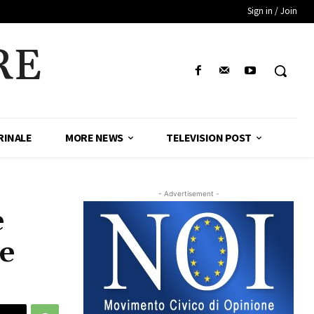
Sign in / Join
RE
RINALE
MORE NEWS
TELEVISION POST
- Advertisement -
e
e