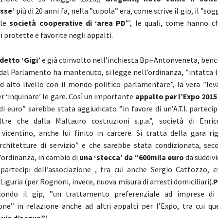
sse’
più di 20 anni fa, nella ”cupola” era, come scrive il gip, il ”s
lle
società cooperative di ‘area PD
”’, le quali, come hanno ch
i protette e favorite negli appalti.
 detto ‘Gigi’
e già coinvolto nell’inchiesta Bpi-Antonveneta, benc
 dal Parlamento ha mantenuto, si legge nell’ordinanza, ”intatta l
ad alto livello con il mondo politico-parlamentare”, la vera ”lev
r ‘inquinare’ le gare. Così un importante
appalto per l’Expo 2015
di euro” sarebbe stata aggiudicato ”in favore di un’A.T.I. parteci
ltre che dalla Maltauro costruzioni s.p.a.”, società di Enri
vicentino, anche lui finito in carcere. Si tratta della gara ri
rchitetture di servizio” e che sarebbe stata condizionata, se
’ordinanza, in cambio di
una ‘stecca’ da ”600mila euro
da suddivi
 partecipi dell’associazione , tra cui anche Sergio Cattozzo, e
 Liguria (per Rognoni, invece, nuova misura di arresti domiciliari).
P
econdo il gip, ”un trattamento preferenziale ad imprese di 
ione” in relazione anche ad altri appalti per l’Expo, tra cui qu