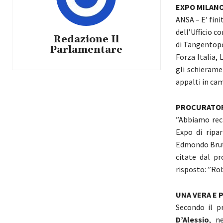
EXPO MILANO
ANSA – E’ fini
dell’Ufficio c
Redazione Il
di Tangentop
Parlamentare
Forza Italia, 
gli schierame
appalti in cam
PROCURATORE
”Abbiamo rec
Expo di ripar
Edmondo Bruti 
citate dal p
risposto: ”Rob
UNA VERA E 
Secondo il p
D’Alessio
, n