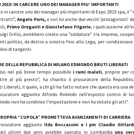
 2015: IN CARCERE UNO DEI MANAGER PIU’ IMPORTANTI
to in carcere uno dei manager più importanti di Expo 2015 spa, il 
ontratti”,
Angelo Paris,
e con lui anche due vecchi ‘protagonisti’ d
oli,
Primo Greganti e Gianstefano Frigerio
, i quali assieme all’
Luigi Grillo, avrebbero creato una ”saldatura” tra imprese, cooper
nti politici, da destra a sinistra fino alla Lega, per condizionar
bio di tangenti.
 DELLA REPUBBLICA DI MILANO EDMONDO BRUTI LIBERATI
iso nel più breve tempo possibile
i rami malati
, proprio per c
tire al più presto”, ha chiarito il procuratore della Repubblic
Liberati, il quale, a chi gli ha fatto notare che questa era una de
rocuratore aggiunto Alfredo Robledo nell’esposto contro di lu
ledo non ha condiviso l’impostazione e non ha vistato gli atti”.
PROPRIA “CUPOLA” PROMETTEVA AVANZAMENTI DI CARRIERA
rocuratore aggiunto
Ilda Boccassini e i pm Claudio Gittard
egli ultimi due anni avrebbe operato in Lombardia
una ver