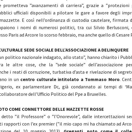
 prometteva ”avanzamenti di carriera”, grazie a ”protezioni p
blici ufficiali disponibili a pilotare le gare a favore degli imp
mazzette. E così nell’ordinanza di custodia cautelare, firmata d
aiono i nomi di numerosi politici, tra cui Silvio Berlusconi,
esso Paris ad Arcore lo scorso febbraio, ma anche quello di Cesare P
ULTURALE SEDE SOCIALE DELL’ASSOCIAZIONE A DELINQUERE
n politico nazionale indagato, allo stato”, hanno chiarito i Pubbli
ra le altre cose, che la ”sede sociale” dell’associazione pe
che i reati di corruzione, turbativa d’asta e rivelazione di segreto 
ano in un
centro culturale intitolato a Tommaso Moro
. Cent
rigerio, ex parlamentare Dc, già condannato ai tempi di ‘Ma
llaboratore dell’Ufficio Politico del Ppe a Bruxelles.
OTO COME CONNETTORE DELLE MAZZETTE ROSSE
, detto ”il Professore” o ”l’Onorevole”, dalle intercettazioni s
ti rapporti con l’ex premier (”il mio capo mi ha chiamato ad Arcor
azione del 10 maggio 2013),
Greganti, noto come il colle