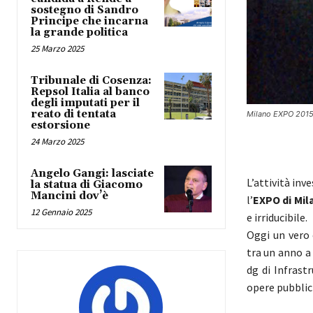
sostegno di Sandro
Principe che incarna
la grande politica
25 Marzo 2025
Tribunale di Cosenza:
Repsol Italia al banco
degli imputati per il
reato di tentata
Milano EXPO 2015 –
estorsione
24 Marzo 2025
Angelo Gangi: lasciate
L’attività inv
la statua di Giacomo
Mancini dov’è
l’
EXPO di Mil
12 Gennaio 2025
e irriducibile.
Oggi un vero 
tra un anno a 
dg di Infrast
opere pubbli