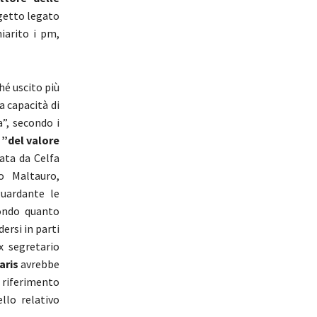
oggetto legato
iarito i pm,
hé uscito più
a capacità di
a”, secondo i
 ”del valore
pata da Celfa
co Maltauro,
guardante le
condo quanto
dersi in parti
x segretario
aris
avrebbe
riferimento
ello relativo