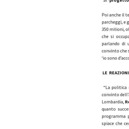
”al
‘progetto
Poi anche il t
parcheggi, e g
350 milioni, o
che si occup
parlando di 
convinto che 
‘io sono d’acc
LE REAZIONI
“La politica 
convinto dell’
Lombardia,
R
quanto succe
programma pr
spiace che ce