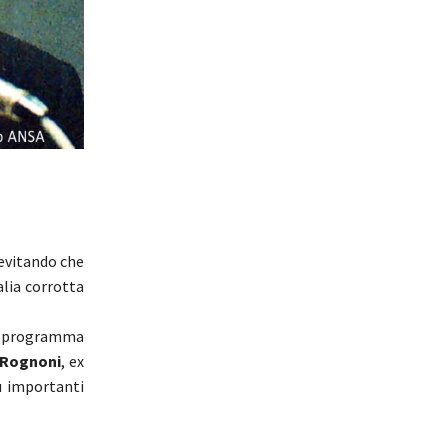
 evitando che
alia corrotta
n programma
 Rognoni
, ex
ù importanti