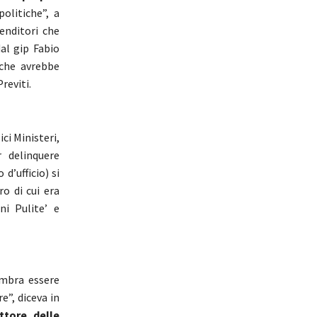
olitiche”, a
renditori che
al gip Fabio
 che avrebbe
reviti.
ci Ministeri,
r delinquere
d’ufficio) si
ro di cui era
ni Pulite’ e
embra essere
e”, diceva in
ttore delle