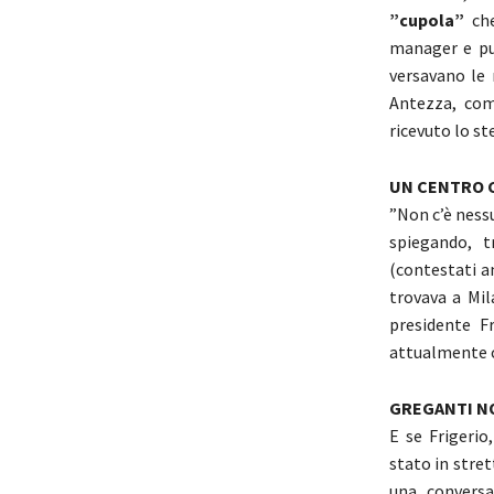
”cupola”
che
manager e pub
versavano le 
Antezza, comp
ricevuto lo st
UN CENTRO C
”Non c’è nessu
spiegando, t
(contestati an
trovava a Mil
presidente F
attualmente co
GREGANTI N
E se Frigerio
stato in stret
una convers