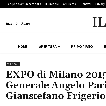
Gruppo Comunicare Italia
Il Direttore
Chi Siamo
Contatti
Privacy 
I
25.6
C
Rome
HOME
APERTURA
PRIMO PIANO
TOP NEWS
EXPO di Milano 2015:
Generale Angelo Par
Gianstefano Frigerio