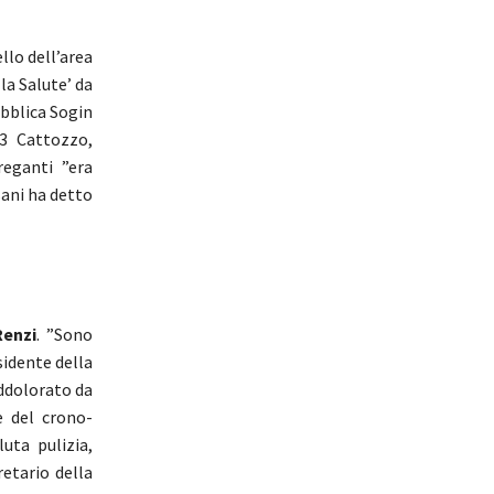
llo dell’area
lla Salute’ da
ubblica Sogin
13 Cattozzo,
eganti ”era
sani ha detto
Renzi
. ”Sono
sidente della
addolorato da
e del crono-
ta pulizia,
retario della