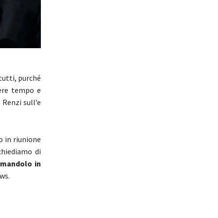
tutti, purché
dere tempo e
 Renzi sull’e
 in riunione
chiediamo di
rmandolo in
ws.