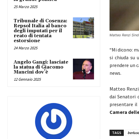
25 Marzo 2025
Tribunale di Cosenza:
Repsol Italia al banco
degli imputati per il
reato di tentata
Matteo Renzi Sinda
estorsione
24 Marzo 2025
“Mi dicono: m
si chiuda su 
Angelo Gangi: lasciate
prendere un ca
la statua di Giacomo
Mancini dov’è
news.
12 Gennaio 2025
Matteo Renzi,
dai Senatori 
presentare il
Camera dell
TAGS
berlus