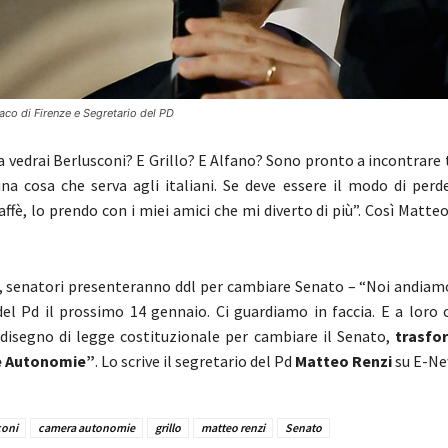
co di Firenze e Segretario del PD
a vedrai Berlusconi? E Grillo? E Alfano? Sono pronto a incontrare 
una cosa che serva agli italiani. Se deve essere il modo di per
ffè, lo prendo con i miei amici che mi diverto di più”. Così Matteo
 senatori presenteranno ddl per cambiare Senato – “Noi andiamo
del Pd il prossimo 14 gennaio. Ci guardiamo in faccia. E a loro 
 disegno di legge costituzionale per cambiare il Senato,
trasfo
e Autonomie”
. Lo scrive il segretario del Pd
Matteo Renzi
su E-Ne
coni
camera autonomie
grillo
matteo renzi
Senato