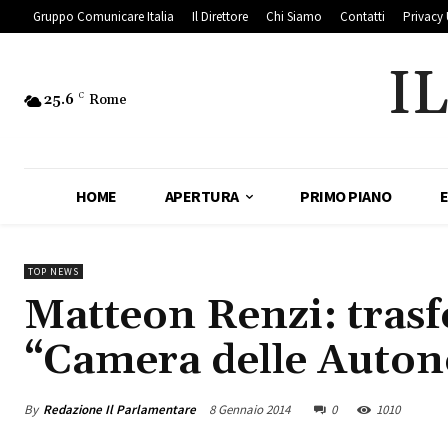
Gruppo Comunicare Italia
Il Direttore
Chi Siamo
Contatti
Privacy 
I
25.6
C
Rome
HOME
APERTURA
PRIMO PIANO
TOP NEWS
Matteon Renzi: tras
“Camera delle Auto
By
Redazione Il Parlamentare
8 Gennaio 2014
0
1010