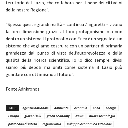
territorio del Lazio, che collabora per il bene dei cittadini
della nostra Regione”.
“Spesso queste grandi realtà – continua Zingaretti – vivono
la loro dimensione grazie al loro protagonismo ma non
dentro un sistema. Il protocollo con Enea è un segnale di un
sistema che vogliamo costruire con un partner di primaria
grandezza dal punto di vista dell’autorevolezza e della
qualità della ricerca scientifica. Io lo dico sempre: divisi
siamo più deboli ma uniti come sistema il Lazio può
guardare con ottimismo al futuro”.
Fonte Adnkronos
TAGS
agenzia nazionale
Ambiente
econmia
enea
energia
Europa
giovani lelli
green economy
News
nuove tecnologia
protocollo di intesa
regione lazio
sviluppo economico sstenibile