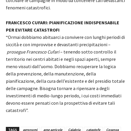
coltivare le campagne in modo da contenere tali devastanti
fenomeni catastrofici.
FRANCESCO CUFARI: PIANIFICAZIONE INDISPENSABILE
PER EVITARE CATASTROFI
“Ormai dobbiamo abituarci a convivere con lunghi periodi di
siccità e con improvvise e devastanti precipitazioni –
prosegue Francesco Cufari
– tenendo sotto controllo il
territorio nei centri abitati e negli spazi aperti, sempre
meno vissuti dall’uomo. Dobbiamo recuperare la logica
della prevenzione, della manutenzione, della
pianificazione, della cura dell’esistente e del presidio totale
delle campagne. Bisogna tornare a ripensare a degli
investimenti di medio-lungo periodo, i cui costi immediati
devono essere pensati con la prospettiva di evitare tali
catastrofi”.
TAGS
agronomi
aree agricole
Calabria
catastofe
Cosenza