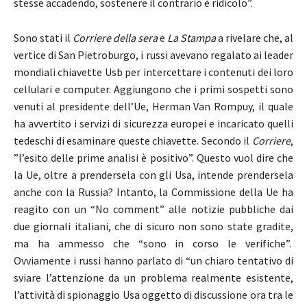
stesse accadendo, sostenere il contrario è ridicolo”.
Sono stati il
Corriere della sera
e
La Stampa
a rivelare che, al
vertice di San Pietroburgo, i russi avevano regalato ai leader
mondiali chiavette Usb per intercettare i contenuti dei loro
cellulari e computer. Aggiungono che i primi sospetti sono
venuti al presidente dell’Ue, Herman Van Rompuy, il quale
ha avvertito i servizi di sicurezza europei e incaricato quelli
tedeschi di esaminare queste chiavette. Secondo il
Corriere
,
”l’esito delle prime analisi è positivo”. Questo vuol dire che
la Ue, oltre a prendersela con gli Usa, intende prendersela
anche con la Russia? Intanto, la Commissione della Ue ha
reagito con un “No comment” alle notizie pubbliche dai
due giornali italiani, che di sicuro non sono state gradite,
ma ha ammesso che “sono in corso le verifiche”.
Ovviamente i russi hanno parlato di “un chiaro tentativo di
sviare l’attenzione da un problema realmente esistente,
l’attività di spionaggio Usa oggetto di discussione ora tra le