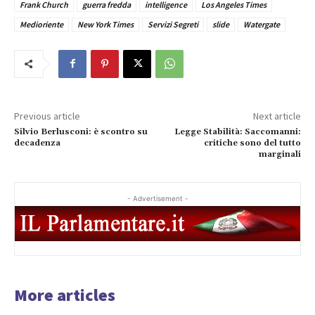
Frank Church
guerra fredda
intelligence
Los Angeles Times
Medioriente
New York Times
Servizi Segreti
slide
Watergate
Previous article
Next article
Silvio Berlusconi: è scontro su
Legge Stabilità: Saccomanni:
decadenza
critiche sono del tutto
marginali
- Advertisement -
More articles