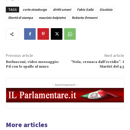
TAGS
corte strasburgo
diritti umani
Fabio Gallo
Giustizia
libertà di stampa
maurizio belpietro
Roberto Ormanni
Previous article
Next article
Berlusconi, video messaggio:
“Nola, cronaca dall’eccidio”. I
Pd con le spalle al muro
Martiri del 43
- Advertisement -
More articles