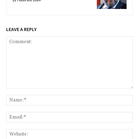
LEAVE A REPLY
Comment:
Na
Ema
Web