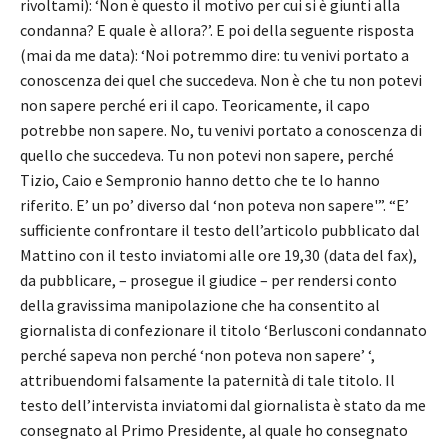
rivoltami): ‘Non è questo il motivo per cui si è giunti alla
condanna? E quale è allora?’. E poi della seguente risposta
(mai da me data): ‘Noi potremmo dire: tu venivi portato a
conoscenza dei quel che succedeva. Non è che tu non potevi
non sapere perché eri il capo. Teoricamente, il capo
potrebbe non sapere. No, tu venivi portato a conoscenza di
quello che succedeva. Tu non potevi non sapere, perché
Tizio, Caio e Sempronio hanno detto che te lo hanno
riferito. E’ un po’ diverso dal ‘non poteva non sapere'”. “E’
sufficiente confrontare il testo dell’articolo pubblicato dal
Mattino con il testo inviatomi alle ore 19,30 (data del fax),
da pubblicare, – prosegue il giudice – per rendersi conto
della gravissima manipolazione che ha consentito al
giornalista di confezionare il titolo ‘Berlusconi condannato
perché sapeva non perché ‘non poteva non sapere’ ‘,
attribuendomi falsamente la paternità di tale titolo. Il
testo dell’intervista inviatomi dal giornalista è stato da me
consegnato al Primo Presidente, al quale ho consegnato