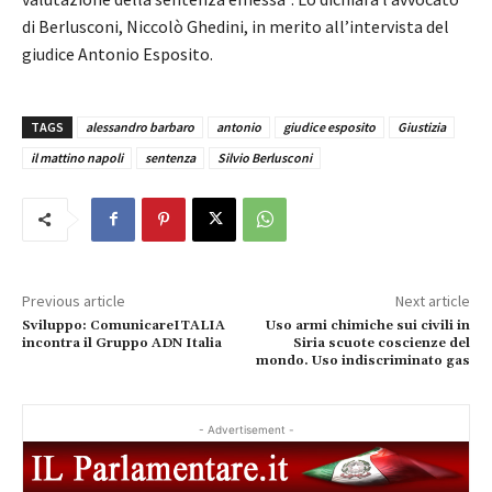
di Berlusconi, Niccolò Ghedini, in merito all’intervista del
giudice Antonio Esposito.
TAGS
alessandro barbaro
antonio
giudice esposito
Giustizia
il mattino napoli
sentenza
Silvio Berlusconi
Previous article
Next article
Sviluppo: ComunicareITALIA
Uso armi chimiche sui civili in
incontra il Gruppo ADN Italia
Siria scuote coscienze del
mondo. Uso indiscriminato gas
- Advertisement -