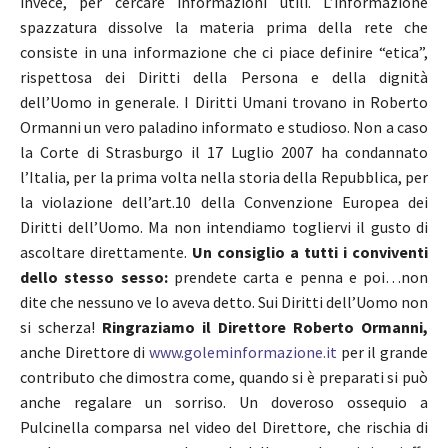
invece, per cercare informazioni utili. L’informazione
spazzatura dissolve la materia prima della rete che
consiste in una informazione che ci piace definire “etica”,
rispettosa dei Diritti della Persona e della dignità
dell’Uomo in generale. I Diritti Umani trovano in Roberto
Ormanni un vero paladino informato e studioso. Non a caso
la Corte di Strasburgo il 17 Luglio 2007 ha condannato
l’Italia, per la prima volta nella storia della Repubblica, per
la violazione dell’art.10 della Convenzione Europea dei
Diritti dell’Uomo. Ma non intendiamo togliervi il gusto di
ascoltare direttamente.
Un consiglio a tutti i conviventi
dello stesso sesso:
prendete carta e penna e poi…non
dite che nessuno ve lo aveva detto. Sui Diritti dell’Uomo non
si scherza!
Ringraziamo il Direttore Roberto Ormanni,
anche Direttore di
www.goleminformazione.it
per il grande
contributo che dimostra come, quando si è preparati si può
anche regalare un sorriso. Un doveroso ossequio a
Pulcinella comparsa nel video del Direttore, che rischia di