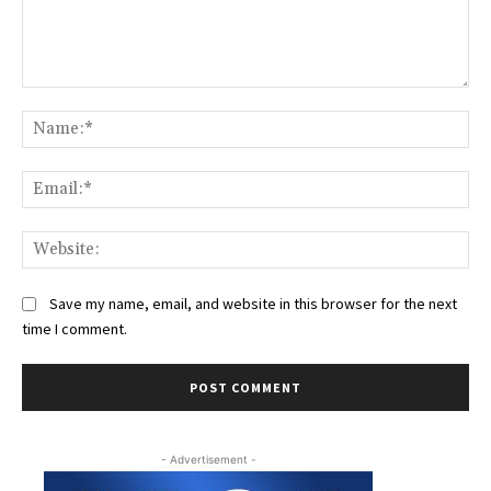
Comment:
Na
Ema
Web
Save my name, email, and website in this browser for the next
time I comment.
- Advertisement -