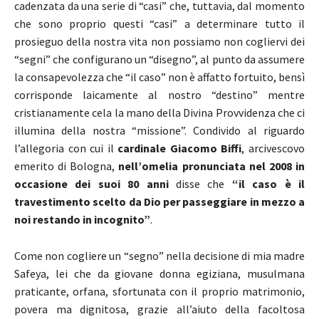
cadenzata da una serie di “casi” che, tuttavia, dal momento
che sono proprio questi “casi” a determinare tutto il
prosieguo della nostra vita non possiamo non cogliervi dei
“segni” che configurano un “disegno”, al punto da assumere
la consapevolezza che “il caso” non è affatto fortuito, bensì
corrisponde laicamente al nostro “destino” mentre
cristianamente cela la mano della Divina Provvidenza che ci
illumina della nostra “missione”. Condivido al riguardo
l’allegoria con cui il
cardinale Giacomo Biffi
, arcivescovo
emerito di Bologna,
nell’omelia pronunciata nel 2008 in
occasione dei suoi 80 anni
disse che
“il caso è il
travestimento scelto da Dio per passeggiare in mezzo a
noi restando in incognito”
.
Come non cogliere un “segno” nella decisione di mia madre
Safeya, lei che da giovane donna egiziana, musulmana
praticante, orfana, sfortunata con il proprio matrimonio,
povera ma dignitosa, grazie all’aiuto della facoltosa