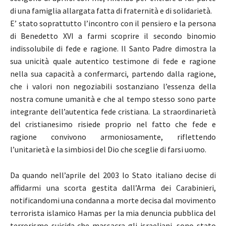
di una famiglia allargata fatta di fraternità e di solidarietà.
E’ stato soprattutto l’incontro con il pensiero e la persona
di Benedetto XVI a farmi scoprire il secondo binomio
indissolubile di fede e ragione. Il Santo Padre dimostra la
sua unicità quale autentico testimone di fede e ragione
nella sua capacità a confermarci, partendo dalla ragione,
che i valori non negoziabili sostanziano l’essenza della
nostra comune umanità e che al tempo stesso sono parte
integrante dell’autentica fede cristiana. La straordinarietà
del cristianesimo risiede proprio nel fatto che fede e
ragione convivono armoniosamente, riflettendo
l’unitarietà e la simbiosi del Dio che sceglie di farsi uomo.
Da quando nell’aprile del 2003 lo Stato italiano decise di
affidarmi una scorta gestita dall’Arma dei Carabinieri,
notificandomi una condanna a morte decisa dal movimento
terrorista islamico Hamas per la mia denuncia pubblica del
terrorismo suicida che massacra gli israeliani, sono stato