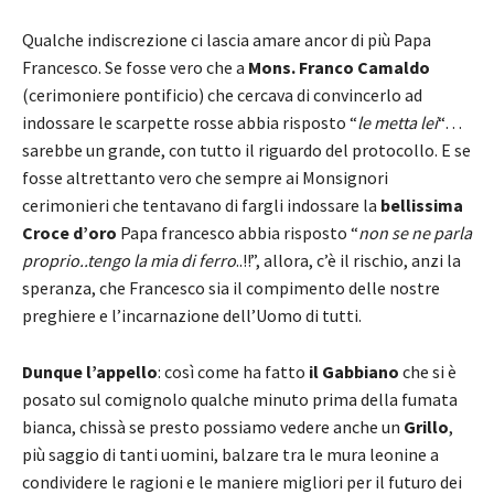
Qualche indiscrezione ci lascia amare ancor di più Papa
Francesco. Se fosse vero che a
Mons. Franco Camaldo
(cerimoniere pontificio) che cercava di convincerlo ad
indossare le scarpette rosse abbia risposto “
le metta lei
“…
sarebbe un grande, con tutto il riguardo del protocollo. E se
fosse altrettanto vero che sempre ai Monsignori
cerimonieri che tentavano di fargli indossare la
bellissima
Croce d’oro
Papa francesco abbia risposto “
non se ne parla
proprio..tengo la mia di ferro
..!!”, allora, c’è il rischio, anzi la
speranza, che Francesco sia il compimento delle nostre
preghiere e l’incarnazione dell’Uomo di tutti.
Dunque l’appello
: così come ha fatto
il Gabbiano
che si è
posato sul comignolo qualche minuto prima della fumata
bianca, chissà se presto possiamo vedere anche un
Grillo
,
più saggio di tanti uomini, balzare tra le mura leonine a
condividere le ragioni e le maniere migliori per il futuro dei