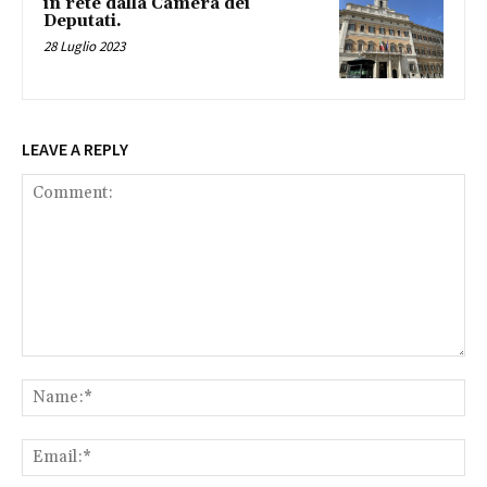
in rete dalla Camera dei
Deputati.
28 Luglio 2023
LEAVE A REPLY
Comment:
Na
Ema