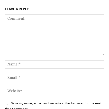
LEAVE A REPLY
Comment:
Na
Ema
Web
Save my name, email, and website in this browser for the next
time I comment.