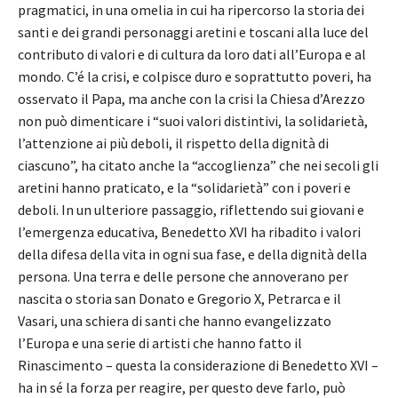
pragmatici, in una omelia in cui ha ripercorso la storia dei
santi e dei grandi personaggi aretini e toscani alla luce del
contributo di valori e di cultura da loro dati all’Europa e al
mondo. C’é la crisi, e colpisce duro e soprattutto poveri, ha
osservato il Papa, ma anche con la crisi la Chiesa d’Arezzo
non può dimenticare i “suoi valori distintivi, la solidarietà,
l’attenzione ai più deboli, il rispetto della dignità di
ciascuno”, ha citato anche la “accoglienza” che nei secoli gli
aretini hanno praticato, e la “solidarietà” con i poveri e
deboli. In un ulteriore passaggio, riflettendo sui giovani e
l’emergenza educativa, Benedetto XVI ha ribadito i valori
della difesa della vita in ogni sua fase, e della dignità della
persona. Una terra e delle persone che annoverano per
nascita o storia san Donato e Gregorio X, Petrarca e il
Vasari, una schiera di santi che hanno evangelizzato
l’Europa e una serie di artisti che hanno fatto il
Rinascimento – questa la considerazione di Benedetto XVI –
ha in sé la forza per reagire, per questo deve farlo, può