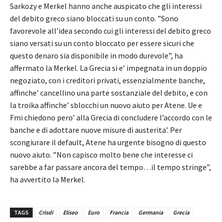
Sarkozy e Merkel hanno anche auspicato che gli interessi
del debito greco siano bloccati su un conto. ”Sono
favorevole all’idea secondo cui gli interessi del debito greco
siano versati su un conto bloccato per essere sicuri che
questo denaro sia disponibile in modo durevole”, ha
affermato la Merkel. La Grecia si e’ impegnata in un doppio
negoziato, con i creditori privati, essenzialmente banche,
affinche’ cancellino una parte sostanziale del debito, e con
la troika affinche’ sblocchi un nuovo aiuto per Atene. Ue e
Fmi chiedono pero’ alla Grecia di concludere l’accordo con le
banche e di adottare nuove misure di austerita’. Per
scongiurare il default, Atene ha urgente bisogno di questo
nuovo aiuto. ”Non capisco molto bene che interesse ci
sarebbe a far passare ancora del tempo…il tempo stringe”,
ha avvertito la Merkel.
TAGS
Crisdi
Eliseo
Euro
Francia
Germania
Grecia