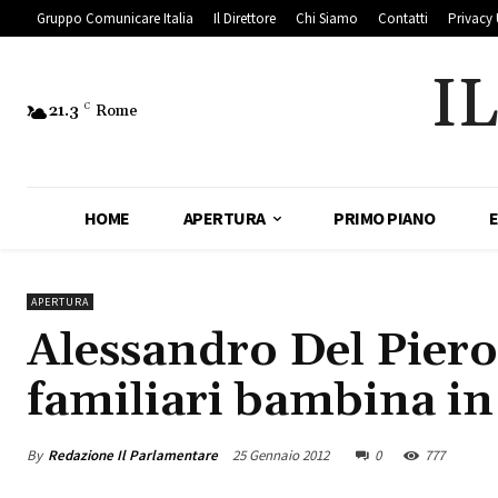
Gruppo Comunicare Italia
Il Direttore
Chi Siamo
Contatti
Privacy 
I
21.3
C
Rome
HOME
APERTURA
PRIMO PIANO
APERTURA
Alessandro Del Piero
familiari bambina i
By
Redazione Il Parlamentare
25 Gennaio 2012
0
777