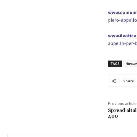
www.comunica
piero-appell
www.ilvatica
appello-per-
TAGS
Alessan
Share
Previous article
Spread altal
400