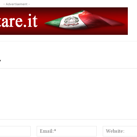
- Advertisement -
Y
Name:*
Email:*