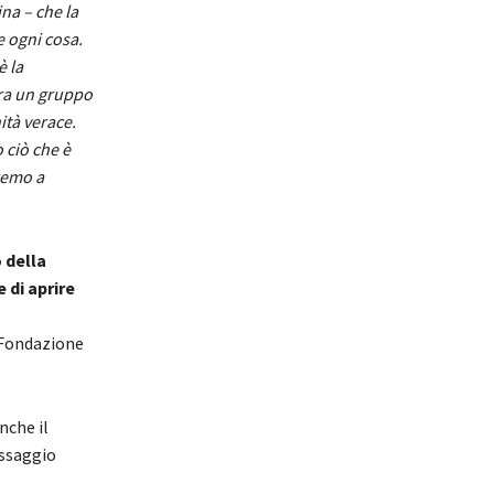
na – che la
e ogni cosa.
è la
tra un gruppo
ità verace.
 ciò che è
remo a
 della
 di aprire
a Fondazione
nche il
ssaggio