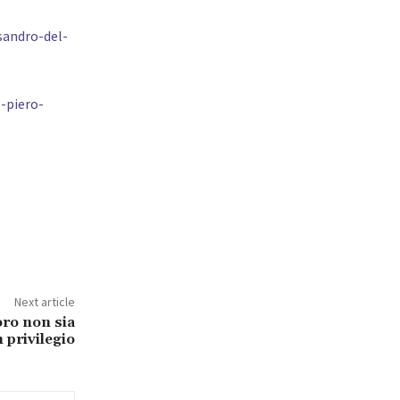
sandro-del-
-piero-
Next article
oro non sia
n privilegio