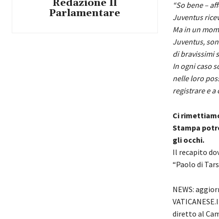
Redazione Il
“So bene – af
Parlamentare
Juventus ricev
Ma in un momen
Juventus, sono
di bravissimi 
In ogni caso s
nelle loro poss
registrare e a
Ci rimettiamo
Stampa potre
gli occhi.
Il recapito d
“Paolo di Tar
NEWS: aggiorn
VATICANESE.IT
diretto al Cam