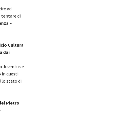
ire ad
 tentare di
enza –
icio Cultura
a dai
la Juventus e
 in questi
llo stato di
del Pietro
e