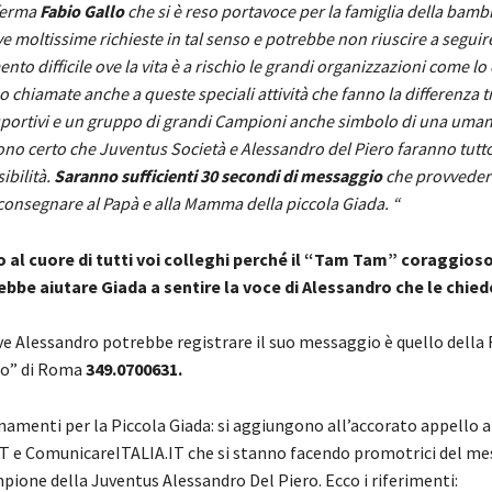
ferma
Fabio Gallo
che si è reso portavoce per la famiglia della bambi
e moltissime richieste in tal senso e potrebbe non riuscire a seguir
to difficile ove la vita è a rischio le grandi organizzazioni come lo 
 chiamate anche a queste speciali attività che fanno la differenza 
sportivi e un gruppo di grandi Campioni anche simbolo di una uman
ono certo che Juventus Società e Alessandro del Piero faranno tutto
ibilità.
Saranno sufficienti 30 secondi di messaggio
che provvede
 consegnare al Papà e alla Mamma della piccola Giada. “
 al cuore di tutti voi colleghi perché il “Tam Tam” coraggioso
bbe aiutare Giada a sentire la voce
di Alessandro che le chiede
ove Alessandro potrebbe registrare il suo messaggio è quello dell
so” di Roma
349.0700631.
amenti per la Piccola Giada: si aggiungono all’accorato appello a
 e ComunicareITALIA.IT che si stanno facendo promotrici del me
pione della Juventus Alessandro Del Piero. Ecco i riferimenti: