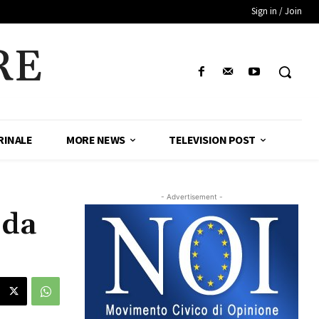
Sign in / Join
RE
RINALE
MORE NEWS
TELEVISION POST
- Advertisement -
 da