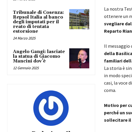
La nostra Test
Tribunale di Cosenza:
ottenere un 
Repsol Italia al banco
degli imputati per il
svegliare
dal
reato di tentata
Reparto Rian
estorsione
24 Marzo 2025
Il messaggio 
Angelo Gangi: lasciate
della Basilic
la statua di Giacomo
familiari del
Mancini dov’è
La storia è s
12 Gennaio 2025
in modo speci
casi, la voce 
coma.
Motivo per cu
perché un su
sollecitare i