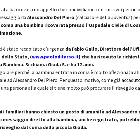
ata ha ricevuto un appello che condividiamo con tutti voi per riusc
messaggio da
Alessandro Del Piero
(calciatore della Juventus) per
 coma una bambina ricoverata presso l’Ospedale Civile di Cos
imazione.
ci è stato recapitato d’urgenza
da Fabio Gallo, Direttore dell’Uff
a dello Stato,
(
www.paoloditarso.it
) che ha ricevuto la richiest
la Bambina. Si chiama Giada S. e ha 12 anni.
ingolare perché la bambina entrata in coma è molto affezionata al
ale ad Alessandro Del Piero. Per questo motivo, come già accaduto
di una persona alla quale si tiene molto può procurare il risveglio da
i i familiari hanno chiesto un gesto di umanità ad Alessandro 
o messaggio diretto alla bambina, anche registrato,
potrebb
l risveglio dal coma della piccola Giada.