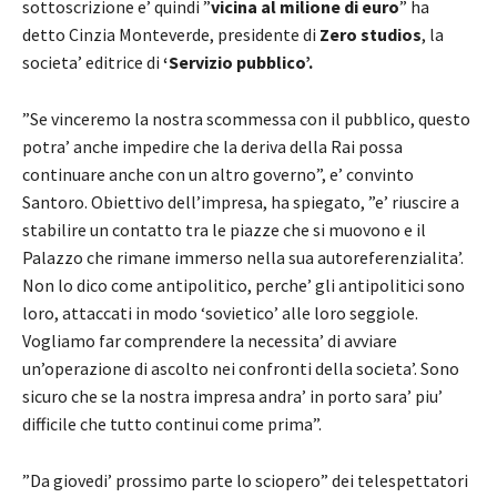
sottoscrizione e’ quindi ”
vicina al milione di euro
” ha
detto Cinzia Monteverde, presidente di
Zero studios
, la
societa’ editrice di
‘Servizio pubblico’.
”Se vinceremo la nostra scommessa con il pubblico, questo
potra’ anche impedire che la deriva della Rai possa
continuare anche con un altro governo”, e’ convinto
Santoro. Obiettivo dell’impresa, ha spiegato, ”e’ riuscire a
stabilire un contatto tra le piazze che si muovono e il
Palazzo che rimane immerso nella sua autoreferenzialita’.
Non lo dico come antipolitico, perche’ gli antipolitici sono
loro, attaccati in modo ‘sovietico’ alle loro seggiole.
Vogliamo far comprendere la necessita’ di avviare
un’operazione di ascolto nei confronti della societa’. Sono
sicuro che se la nostra impresa andra’ in porto sara’ piu’
difficile che tutto continui come prima”.
”Da giovedi’ prossimo parte lo sciopero” dei telespettatori