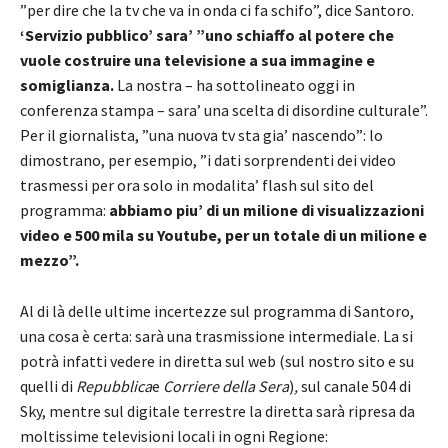
”per dire che la tv che va in onda ci fa schifo”, dice Santoro.
‘Servizio pubblico’ sara’ ”uno schiaffo al potere che
vuole costruire una televisione a sua immagine e
somiglianza.
La nostra – ha sottolineato oggi in
conferenza stampa – sara’ una scelta di disordine culturale”.
Per il giornalista, ”una nuova tv sta gia’ nascendo”: lo
dimostrano, per esempio, ”i dati sorprendenti dei video
trasmessi per ora solo in modalita’ flash sul sito del
programma:
abbiamo piu’ di un milione di visualizzazioni
video e 500 mila su Youtube, per un totale di un milione e
mezzo”.
Al di là delle ultime incertezze sul programma di Santoro,
una cosa è certa: sarà una trasmissione intermediale. La si
potrà infatti vedere in diretta sul web (sul nostro sito e su
quelli di
Repubblica
e
Corriere della Sera
)
,
sul canale 504 di
Sky, mentre sul digitale terrestre la diretta sarà ripresa da
moltissime televisioni locali in ogni Regione: