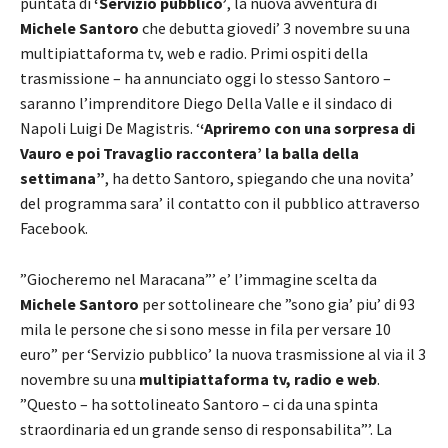
puntata di
‘Servizio pubblico’
, la nuova avventura di
Michele Santoro
che debutta giovedi’ 3 novembre su una
multipiattaforma tv, web e radio. Primi ospiti della
trasmissione – ha annunciato oggi lo stesso Santoro –
saranno l’imprenditore Diego Della Valle e il sindaco di
Napoli Luigi De Magistris. ‘
‘Apriremo con una sorpresa di
Vauro e poi Travaglio raccontera’ la balla della
settimana”
, ha detto Santoro, spiegando che una novita’
del programma sara’ il contatto con il pubblico attraverso
Facebook.
”Giocheremo nel Maracana”’ e’ l’immagine scelta da
Michele Santoro
per sottolineare che ”sono gia’ piu’ di 93
mila le persone che si sono messe in fila per versare 10
euro” per ‘Servizio pubblico’ la nuova trasmissione al via il 3
novembre su una
multipiattaforma tv, radio e web
.
”Questo – ha sottolineato Santoro – ci da una spinta
straordinaria ed un grande senso di responsabilita”’. La