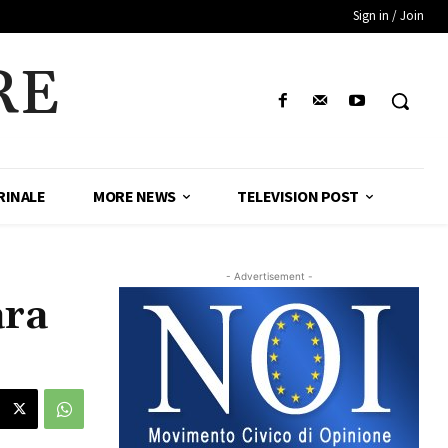
Sign in / Join
RE
RINALE
MORE NEWS
TELEVISION POST
- Advertisement -
ara