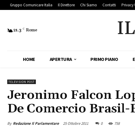
Gruppo Comunicare Italia
Il Direttore
Chi Siamo
Contatti
Privacy 
I
21.3
C
Rome
HOME
APERTURA
PRIMO PIANO
TELEVISION POST
Jeronimo Falcon Lop
De Comercio Brasil-
By
Redazione Il Parlamentare
25 Ottobre 2011
0
758