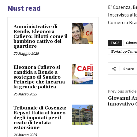
Must read
E’ Cosenza, B
Intervista al
Comercio Bra
Amministrative di
Rende, Eleonora
Cafiero: Bilotti come il
bambino cattivo del
TAGS
Cámara
quartiere
Workshop Camer
20 Maggio 2025
Eleonora Cafiero si
Share
candida a Rende a
sostegno di Sandro
Principe che incarna
la grande politica
Previous article
25 Marzo 2025
Giovanni Ar
innovativo
Tribunale di Cosenza:
Repsol Italia al banco
degli imputati per il
reato di tentata
estorsione
24 Marzo 2025