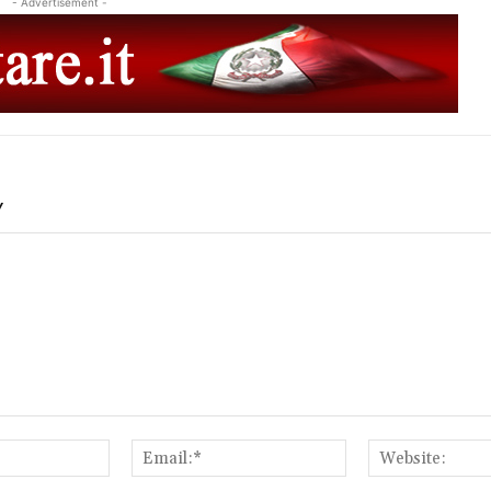
- Advertisement -
Y
Name:*
Email:*