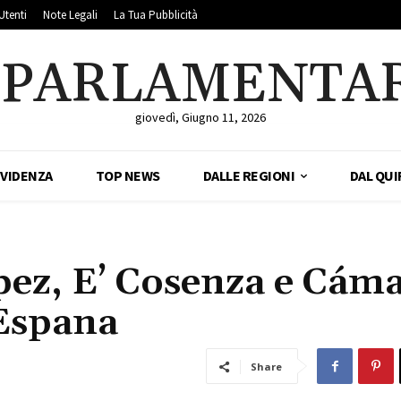
Utenti
Note Legali
La Tua Pubblicità
LPARLAMENTA
giovedì, Giugno 11, 2026
EVIDENZA
TOP NEWS
DALLE REGIONI
DAL QUI
ez, E’ Cosenza e Cám
Espana
Share