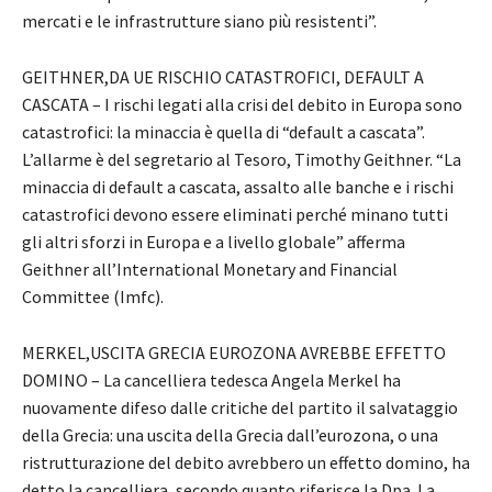
mercati e le infrastrutture siano più resistenti”.
GEITHNER,DA UE RISCHIO CATASTROFICI, DEFAULT A
CASCATA – I rischi legati alla crisi del debito in Europa sono
catastrofici: la minaccia è quella di “default a cascata”.
L’allarme è del segretario al Tesoro, Timothy Geithner. “La
minaccia di default a cascata, assalto alle banche e i rischi
catastrofici devono essere eliminati perché minano tutti
gli altri sforzi in Europa e a livello globale” afferma
Geithner all’International Monetary and Financial
Committee (Imfc).
MERKEL,USCITA GRECIA EUROZONA AVREBBE EFFETTO
DOMINO – La cancelliera tedesca Angela Merkel ha
nuovamente difeso dalle critiche del partito il salvataggio
della Grecia: una uscita della Grecia dall’eurozona, o una
ristrutturazione del debito avrebbero un effetto domino, ha
detto la cancelliera, secondo quanto riferisce la Dpa. La