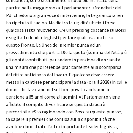
solidarietà, sono sicuramente il nodo più intricato della
partita nella maggioranza. I parlamentari «frondisti» del
Pdl chiedono a gran voce di intervenire, la Lega ancora ieri
ha ripetuto il suo no. Ma dietro le rigidità ufficiali forse
qualcosa si sta muovendo. C’è un pressing costante su Bossi
e sugli altri leader leghisti per fare qualcosa anche su
questo fronte. La linea del premier punta ad un
provvedimento che porti a 100 la quota (somma dell’età più
gli anni di contributi) per andare in pensione di anzianità,
una misura che porterebbe praticamente alla scomparsa
del ritiro anticipato dal lavoro. E qualcosa deve essere
messo in cantiere per anticipare la data (ora il 2028) in cui le
donne che lavorano nel settore privato andranno in
pensione a 65 anni come gli uomini. Al Parlamento viene
affidato il compito di verificare se questa strada è
percorribile. «Sto ragionando con Bossi su questo punto»,
fa sapere il premier che confida sulla disponibilità che
avrebbe dimostrato l’altro importante leader leghista,