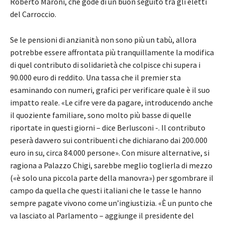
Roberto Maroni, che gode di un buon seguito tra gli eletti
del Carroccio.
Se le pensioni di anzianità non sono più un tabù, allora
potrebbe essere affrontata più tranquillamente la modifica
di quel contributo di solidarietà che colpisce chi supera i
90.000 euro di reddito. Una tassa che il premier sta
esaminando con numeri, grafici per verificare quale è il suo
impatto reale. «Le cifre vere da pagare, introducendo anche
il quoziente familiare, sono molto più basse di quelle
riportate in questi giorni – dice Berlusconi -. Il contributo
peserà davvero sui contribuenti che dichiarano dai 200.000
euro in su, circa 84.000 persone». Con misure alternative, si
ragiona a Palazzo Chigi, sarebbe meglio toglierla di mezzo
(«è solo una piccola parte della manovra») per sgombrare il
campo da quella che questi italiani che le tasse le hanno
sempre pagate vivono come un’ingiustizia. «È un punto che
va lasciato al Parlamento – aggiunge il presidente del