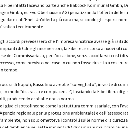
lla Fibe infatti facevano parte anche Babcock Kommunal Gmbh, D
agen Gmbh, ed Evo Oberhausen AG) penalizzando l’offerta delle i
 guidate dall’Enel. Un’offerta più cara ma, secondo gli esperti nomi
più valida tecnicamente.
i accordi prevedessero che l’impresa vincitrice avesse già i siti d
 impianti di Cdr e gli inceneritori, la Fibe fece ricorso a nuovi siti c
pese del Commissariato, per l’occasione, senza accollarsi i costi di
n eccesso, come previsto nel caso in cui non fosse riuscita a costruire
 in tempo.
rocura di Napoli, Bassolino avrebbe “sorvegliato”, in veste di com
, in modo “distratto e compiacente”, lasciando la Fibe libera di ges
lli, producendo ecoballe non a norma.
re i giudici sottolineano come la struttura commissariale, con l’av
l’Agenzia regionale per la protezione ambientale) e dell’assessora
l’ambiente, non solo ometteva i controlli sulle norme di sicurezza 
 e dell’ambiente nei sette impianti di Cdr campani ma, tramite una