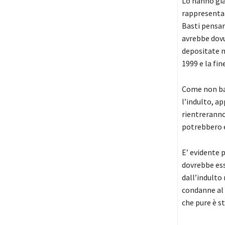
Lo hanno già 
rappresentan
Basti pensare
avrebbe dovu
depositate ne
1999 e la fin
Come non bas
l’indulto, a
rientreranno
potrebbero es
E’ evidente 
dovrebbe ess
dall’indulto
condanne al 
che pure è st