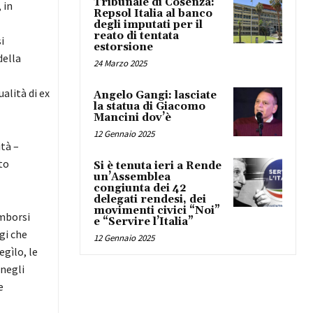
Tribunale di Cosenza:
 in
Repsol Italia al banco
degli imputati per il
reato di tentata
i
estorsione
della
24 Marzo 2025
alità di ex
Angelo Gangi: lasciate
la statua di Giacomo
Mancini dov’è
12 Gennaio 2025
ità –
to
Si è tenuta ieri a Rende
un’Assemblea
congiunta dei 42
delegati rendesi, dei
movimenti civici “Noi”
imborsi
e “Servire l’Italia”
gi che
12 Gennaio 2025
gìlo, le
 negli
e