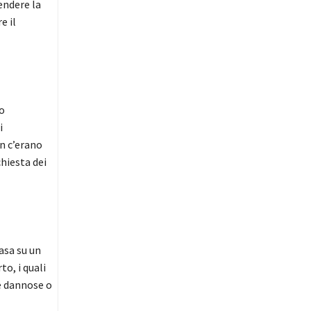
endere la
e il
o
i
on c’erano
hiesta dei
asa su un
o, i quali
e dannose o