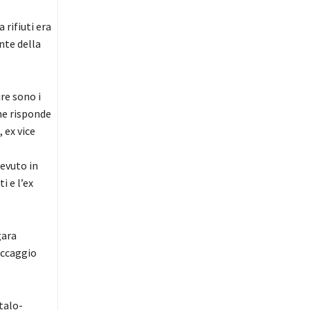
rifiuti era
nte della
ure sono i
che risponde
 ex vice
cevuto in
i e l’ex
gara
occaggio
italo-