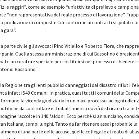
tifizi e raggiri”, come ad esempio “un’attività di prelievo e campio
e “non rappresentativa del reale processo di lavorazione”, “rap
a produzione di compost e Cdr conforme ai contratti stipulati con
la gara”.
a parte civile gli avvocati Pino Vitiello e Roberto Fiore, che rapp
ania. Quella stessa amministrazione di cui Bassolino è presiden
nato un curatore speciale per costituirsi nel processo e chiedere i 
ntonio Bassolino.
la Regione tra gli enti pubblici danneggiati dal disastro rifiuti: l’e
nta infatti 549 Comuni. In pratica, quasi tutti i comuni della Camp
sformano la vicenda giudiziaria in un maxi processo: ad ogni udien
notifiche da controllare e il dibattimento dovrà districarsi tra le 
ndagine raccolte in 140 faldoni. Ecco perché si annunciano, conside
ian italiana, tempi lunghi. Tanto da far ritenere assai probabile la
almeno di una parte delle accuse, quelle collegate al reato di abuso