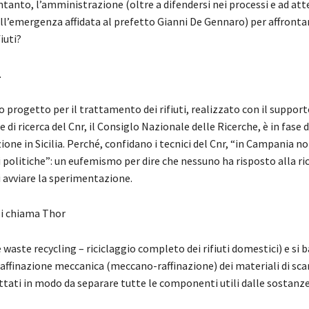
intanto, l’amministrazione (oltre a difendersi nei processi e ad att
ll’emergenza affidata al prefetto Gianni De Gennaro) per affrontar
iuti?
.
o progetto per il trattamento dei rifiuti, realizzato con il support
 di ricerca del Cnr, il Consiglo Nazionale delle Ricerche, è in fase d
one in Sicilia. Perché, confidano i tecnici del Cnr, “in Campania n
i politiche”: un eufemismo per dire che nessuno ha risposto alla ric
i avviare la sperimentazione.
si chiama Thor
waste recycling – riciclaggio completo dei rifiuti domestici) e si b
raffinazione meccanica (meccano-raffinazione) dei materiali di scart
tati in modo da separare tutte le componenti utili dalle sostanz