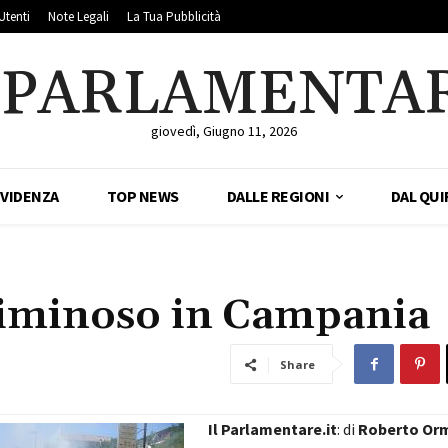
Utenti
Note Legali
La Tua Pubblicità
LPARLAMENTA
giovedì, Giugno 11, 2026
EVIDENZA
TOP NEWS
DALLE REGIONI
DAL QUI
 criminoso in Campania
Share
Il Parlamentare.it
: di
Roberto Or