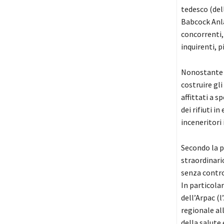
tedesco (de
Babcock Anl
concorrenti,
inquirenti, 
Nonostante gl
costruire gli
affittati a s
dei rifiuti i
inceneritori
Secondo la p
straordinario
senza contro
In particola
dell’Arpac (
regionale al
della salute