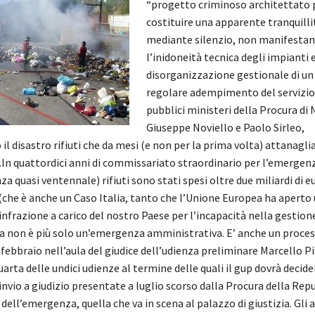
“progetto criminoso architettato 
costituire una apparente tranquilli
mediante silenzio, non manifesta
l’inidoneità tecnica degli impianti e
disorganizzazione gestionale di un
regolare adempimento del servizio”.
pubblici ministeri della Procura di 
Giuseppe Noviello e Paolo Sirleo,
il disastro rifiuti che da mesi (e non per la prima volta) attanagli
In quattordici anni di commissariato straordinario per l’emergen
 quasi ventennale) rifiuti sono stati spesi oltre due miliardi di eu
(che è anche un Caso Italia, tanto che l’Unione Europea ha aperto
nfrazione a carico del nostro Paese per l’incapacità nella gestione
 ora non è più solo un’emergenza amministrativa. E’ anche un process
febbraio nell’aula del giudice dell’udienza preliminare Marcello P
uarta delle undici udienze al termine delle quali il gup dovrà decide
rinvio a giudizio presentate a luglio scorso dalla Procura della Rep
a dell’emergenza, quella che va in scena al palazzo di giustizia. Gli a