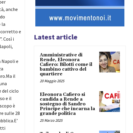
per
tà, anche
ndo
 la
 corretto e
Latest article
 Così i
Napoli,
Amministrative di
Rende, Eleonora
a Napoli e
Cafiero: Bilotti come il
za
bambino cattivo del
quartiere
ro.Ma il
20 Maggio 2025
 una
 del ciclo
Eleonora Cafiero si
o e il
candida a Rende a
sostegno di Sandro
iscopo è
Principe che incarna la
re sulle 28
grande politica
ubblica.E’
25 Marzo 2025
tti