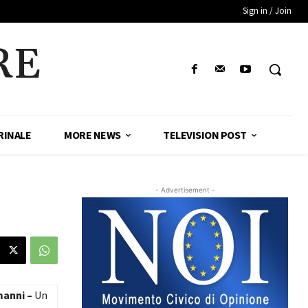
Sign in / Join
RE
RINALE
MORE NEWS
TELEVISION POST
- Advertisement -
manni –
Un