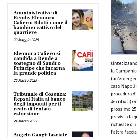
Amministrative di
Rende, Eleonora
Cafiero: Bilotti come il
bambino cattivo del
quartiere
20 Maggio 2025
Eleonora Cafiero si
candida a Rende a
sintetizzano 
sostegno di Sandro
Principe che incarna
la Campania.
la grande politica
(un’emergenza
25 Marzo 2025
caso Napoli 
procedura d’i
Tribunale di Cosenza:
Repsol Italia al banco
dei rifiuti)
degli imputati per il
prossimo 25 
reato di tentata
estorsione
prevista la q
24 Marzo 2025
richieste di 
l’altra facci
Angelo Gangi: lasciate