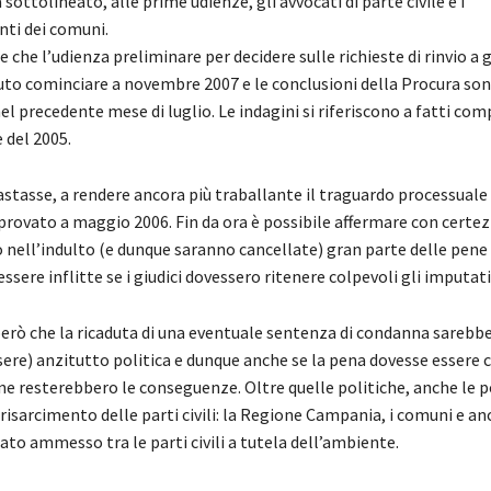
sottolineato, alle prime udienze, gli avvocati di parte civile e i
ti dei comuni.
 che l’udienza preliminare per decidere sulle richieste di rinvio a 
to cominciare a novembre 2007 e le conclusioni della Procura son
l precedente mese di luglio. Le indagini si riferiscono a fatti comp
e del 2005.
tasse, a rendere ancora più traballante il traguardo processuale 
pprovato a maggio 2006. Fin da ora è possibile affermare con certe
 nell’indulto (e dunque saranno cancellate) gran parte delle pene
sere inflitte se i giudici dovessero ritenere colpevoli gli imputati
però che la ricaduta di una eventuale sentenza di condanna sarebbe
ere) anzitutto politica e dunque anche se la pena dovesse essere 
 ne resterebbero le conseguenze. Oltre quelle politiche, anche le po
risarcimento delle parti civili: la Regione Campania, i comuni e an
ato ammesso tra le parti civili a tutela dell’ambiente.