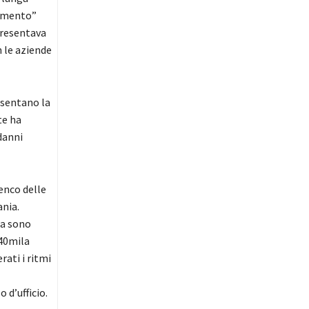
namento”
presentava
 le aziende
resentano la
te ha
danni
lenco delle
ania.
za sono
140mila
rati i ritmi
 d’ufficio.