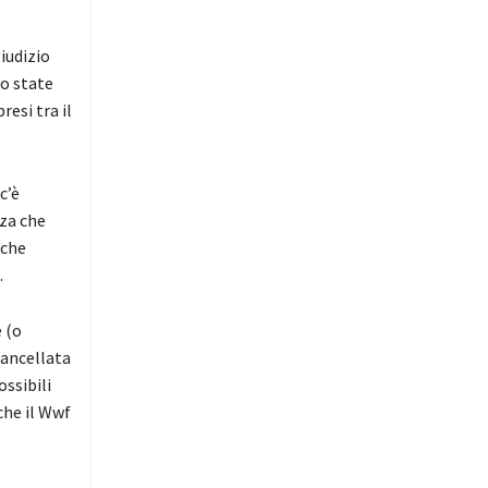
giudizio
o state
resi tra il
c’è
zza che
 che
.
 (o
cancellata
ssibili
che il Wwf