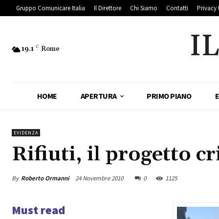
Gruppo Comunicare Italia
Il Direttore
Chi Siamo
Contatti
Privacy 
I
19.1
C
Rome
HOME
APERTURA
PRIMO PIANO
EVIDENZA
Rifiuti, il progetto
By
Roberto Ormanni
24 Novembre 2010
0
1125
Must read