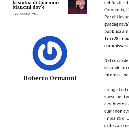
dell’inchies
la statua di Giacomo
Mancini dov’è
Campania, l’
12 Gennaio 2025
Per chi lavo
guadagnava”. 
pubblica amm
Tra i 28 imp
commissario 
Nel corso del
secondo le c
interesse ne
Roberto Ormanni
I magistrati 
spese per i 
avrebbero av
quali non av
impianti di 
utilizzato ne