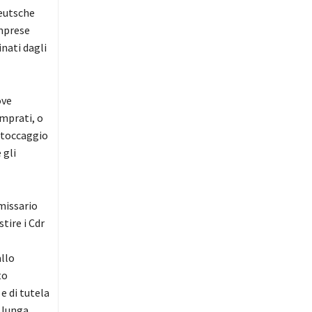
eutsche
mprese
nati dagli
ove
omprati, o
 stoccaggio
 gli
missario
tire i Cdr
allo
to
e di tutela
 lunga