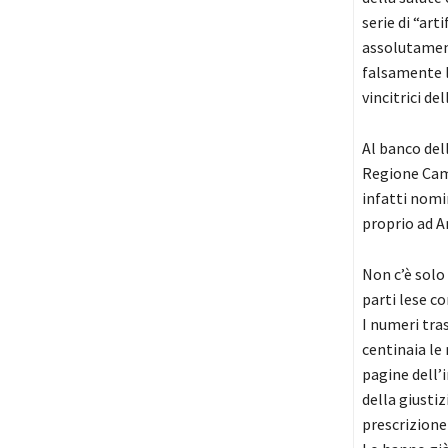
serie di “ar
assolutament
falsamente l
vincitrici del
Al banco dell
Regione Camp
infatti nomi
proprio ad A
Non c’è solo 
parti lese co
I numeri tra
centinaia le 
pagine dell’i
della giustiz
prescrizione 