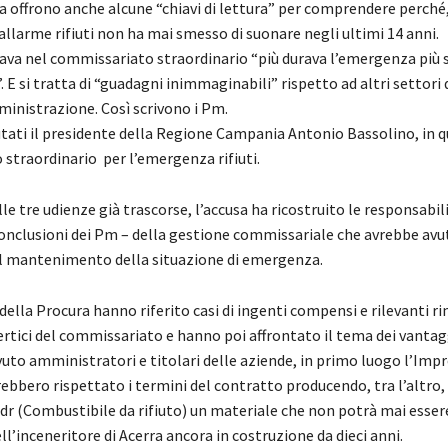
ta offrono anche alcune “chiavi di lettura” per comprendere perché,
allarme rifiuti non ha mai smesso di suonare negli ultimi 14 anni.
rava nel commissariato straordinario “più durava l’emergenza più s
E si tratta di “guadagni inimmaginabili” rispetto ad altri settori 
inistrazione. Così scrivono i Pm.
utati il presidente della Regione Campania Antonio Bassolino, in qu
straordinario per l’emergenza rifiuti.
le tre udienze già trascorse, l’accusa ha ricostruito le responsabil
onclusioni dei Pm – della gestione commissariale che avrebbe avu
l mantenimento della situazione di emergenza.
della Procura hanno riferito casi di ingenti compensi e rilevanti r
vertici del commissariato e hanno poi affrontato il tema dei vantag
uto amministratori e titolari delle aziende, in primo luogo l’Impre
rebbero rispettato i termini del contratto producendo, tra l’altro,
Cdr (Combustibile da rifiuto) un materiale che non potrà mai esser
ll’inceneritore di Acerra ancora in costruzione da dieci anni.