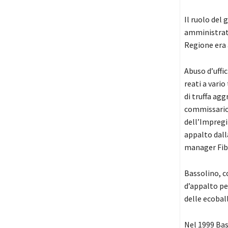
Il ruolo del
amministrativ
Regione era 
Abuso d’uffic
reati a vario
di truffa agg
commissario,
dell’Impregil
appalto dalla
manager Fibe
Bassolino, c
d’appalto pe
delle ecoball
Nel 1999 Bass