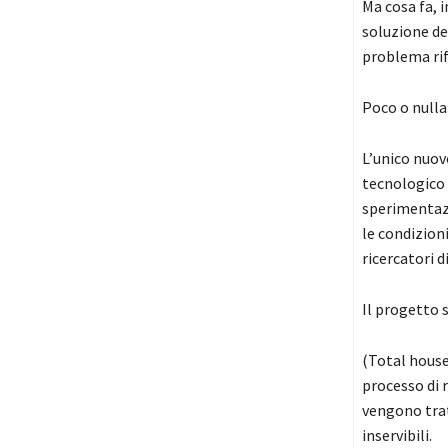
Ma cosa fa, 
soluzione de
problema rif
Poco o nulla
L’unico nuov
tecnologico e
sperimentazi
le condizion
ricercatori d
Il progetto 
(Total house 
processo di 
vengono trat
inservibili.