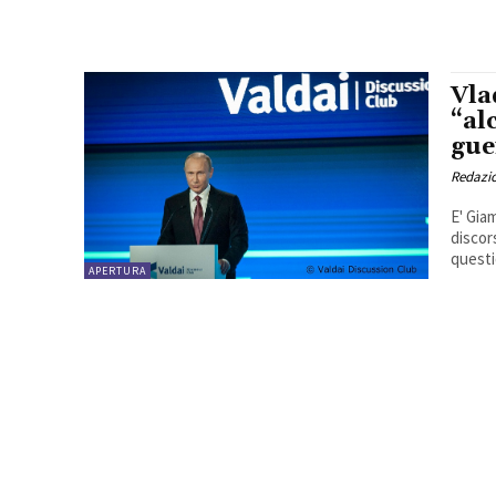
Vla
“al
gue
Redazio
E' Gia
discor
questi
APERTURA