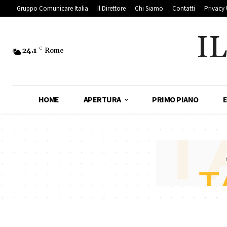
Gruppo Comunicare Italia
Il Direttore
Chi Siamo
Contatti
Privacy 
I
24.1
C
Rome
HOME
APERTURA
PRIMO PIANO