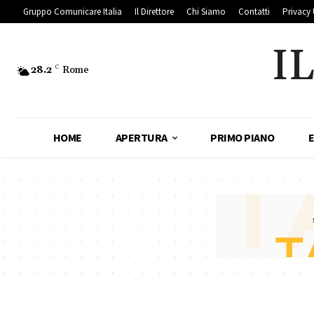
Gruppo Comunicare Italia
Il Direttore
Chi Siamo
Contatti
Privacy 
I
28.2
C
Rome
HOME
APERTURA
PRIMO PIANO