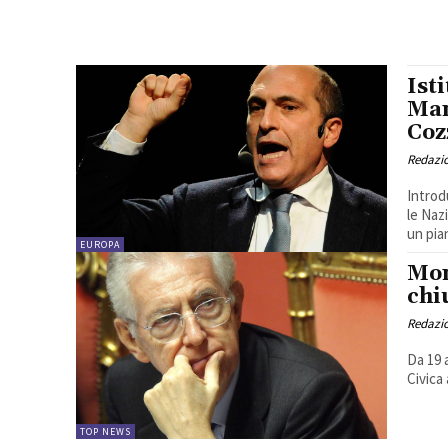
Ist
Man
Coz
Redazio
Introd
le Naz
un pian
EUROPA
Mon
chi
Redazio
Da 19 
Civica
TOP NEWS