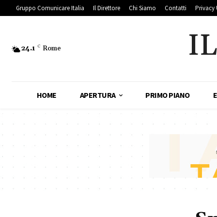
Gruppo Comunicare Italia
Il Direttore
Chi Siamo
Contatti
Privacy 
I
24.1
C
Rome
HOME
APERTURA
PRIMO PIANO