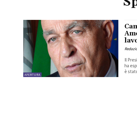
Sp
Cam
Ame
lav
Redazio
Il Pre
ha esp
è stato
APERTURA