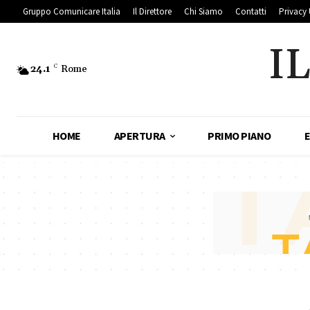
Gruppo Comunicare Italia
Il Direttore
Chi Siamo
Contatti
Privacy 
I
24.1
C
Rome
HOME
APERTURA
PRIMO PIANO