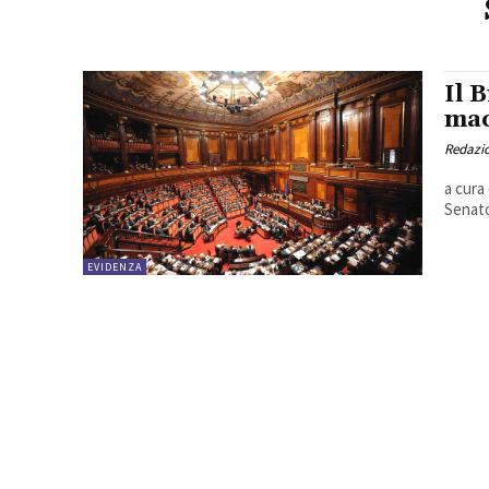
Il 
mac
Redazio
a cura 
Senato
EVIDENZA