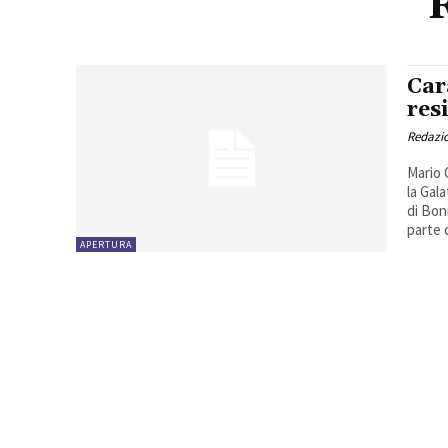
Car
res
Redazio
Mario 
la Gal
di Bon
parte 
APERTURA