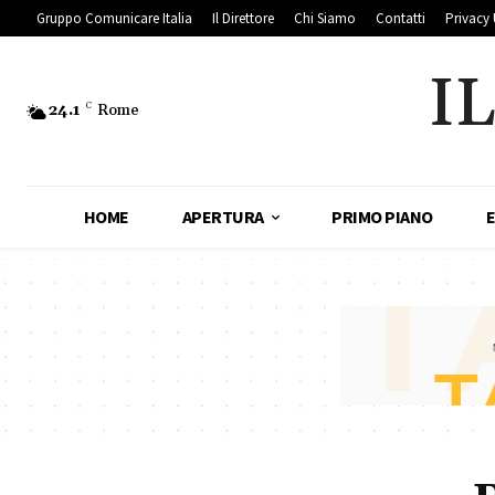
Gruppo Comunicare Italia
Il Direttore
Chi Siamo
Contatti
Privacy 
I
24.1
C
Rome
HOME
APERTURA
PRIMO PIANO