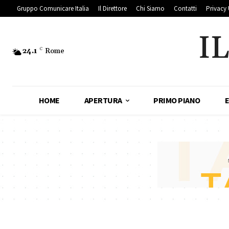
Gruppo Comunicare Italia
Il Direttore
Chi Siamo
Contatti
Privacy 
I
24.1
C
Rome
HOME
APERTURA
PRIMO PIANO