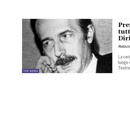
Pre
tutt
Dir
Redazio
La cer
luogo 
Teatro
TOP NEWS