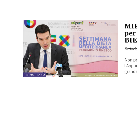
MIP
per
BI
Redazio
Non po
l’Appu
grande
PRIMO PIANO