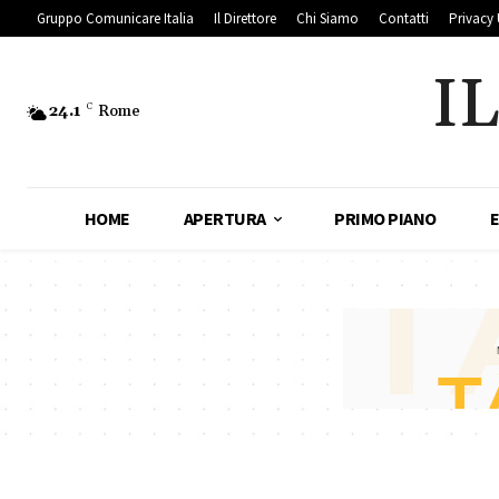
Gruppo Comunicare Italia
Il Direttore
Chi Siamo
Contatti
Privacy 
I
24.1
C
Rome
HOME
APERTURA
PRIMO PIANO