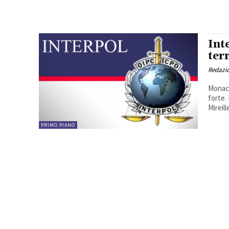
Int
ter
Redazio
Monaco
forte. 
Mireille
PRIMO PIANO