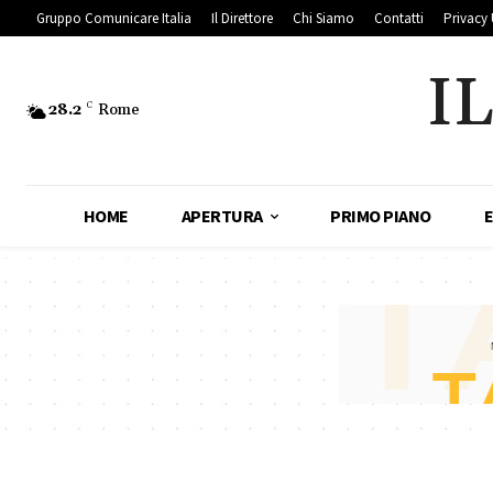
Gruppo Comunicare Italia
Il Direttore
Chi Siamo
Contatti
Privacy 
I
28.2
C
Rome
HOME
APERTURA
PRIMO PIANO