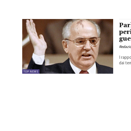
Par
per
gue
Redazio
I rapp
dai tem
TOP NEWS