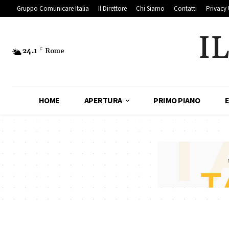
Gruppo Comunicare Italia
Il Direttore
Chi Siamo
Contatti
Privacy 
I
24.1
C
Rome
HOME
APERTURA
PRIMO PIANO