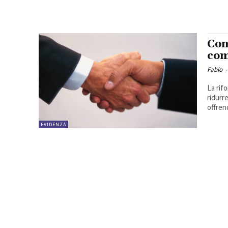
Con
com
Fabio
-
La rif
ridurr
offrend
EVIDENZA