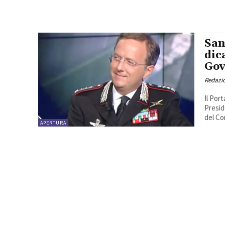
San
dic
Gov
Redazio
Il Por
Presid
del Co
APERTURA