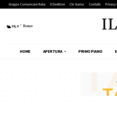
Gruppo Comunicare Italia
Il Direttore
Chi Siamo
Contatti
Privacy 
I
24.1
C
Rome
HOME
APERTURA
PRIMO PIANO