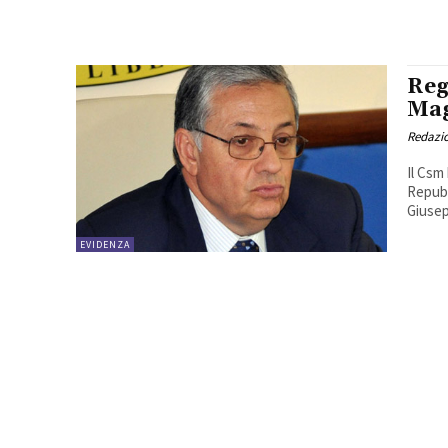
Reg
Mag
Redazio
Il Csm
Repubb
Giusep
EVIDENZA