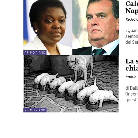
Cal
Nap
Redazio
«Quand
sembia
del Sen
PRIMO PIANO
La 
chi
admin
di Dalila Liguoro* -- I
l'inser
quest'
PRIMO PIANO