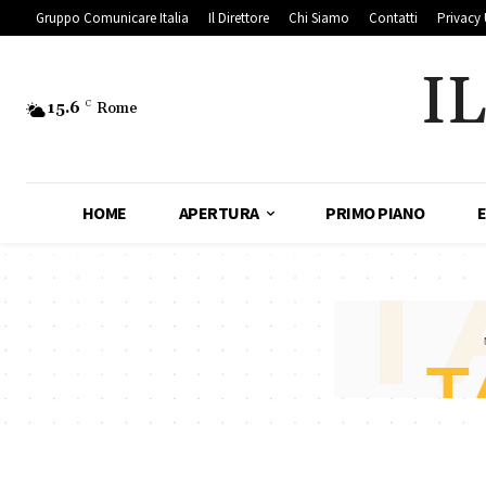
Gruppo Comunicare Italia
Il Direttore
Chi Siamo
Contatti
Privacy 
I
15.6
C
Rome
HOME
APERTURA
PRIMO PIANO