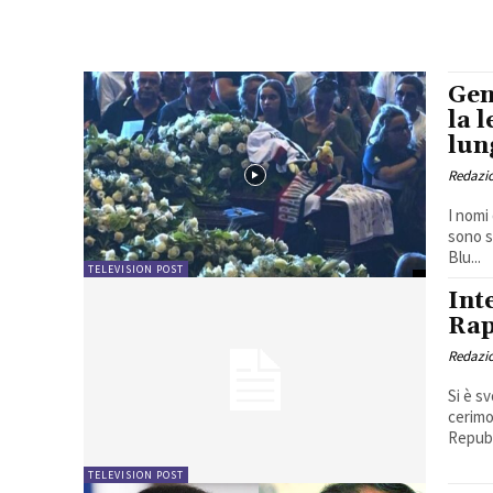
Gen
la 
lun
Redazio
I nomi
sono s
Blu...
TELEVISION POST
Int
Rap
Redazio
Si è s
cerimo
Repubb
TELEVISION POST