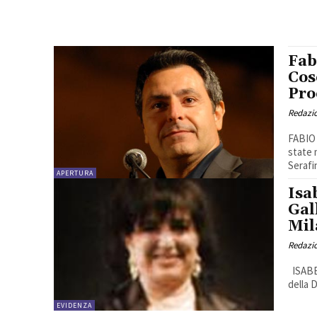
Fab
Cos
Pro
Redazio
FABIO
state 
Serafi
APERTURA
Isa
Gal
Mil
Redazio
ISABELLA SISCA perde il processo. Assolto a Milano Fabio Gallo stella
della 
EVIDENZA