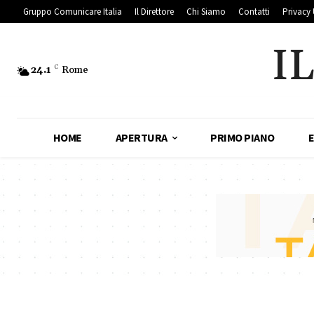
Gruppo Comunicare Italia
Il Direttore
Chi Siamo
Contatti
Privacy 
I
24.1
C
Rome
HOME
APERTURA
PRIMO PIANO