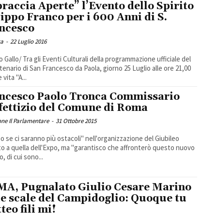
braccia Aperte” l’Evento dello Spirito
Pippo Franco per i 600 Anni di S.
ncesco
ra
-
22 Luglio 2016
io Gallo/ Tra gli Eventi Culturali della programmazione ufficiale del
tenario di San Francesco da Paola, giorno 25 Luglio alle ore 21,00
vita "A...
ncesco Paolo Tronca Commissario
fettizio del Comune di Roma
ne Il Parlamentare
-
31 Ottobre 2015
o se ci saranno più ostacoli" nell'organizzazione del Giubileo
to a quella dell'Expo, ma "garantisco che affronterò questo nuovo
o, di cui sono...
A, Pugnalato Giulio Cesare Marino
le scale del Campidoglio: Quoque tu
teo fili mi!