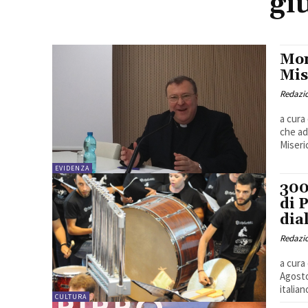
gi
Mon
Mis
Redazio
a cura
che ad
Miseric
EVIDENZA
300
di P
dia
Redazio
a cura
Agosto
italian
CULTURA