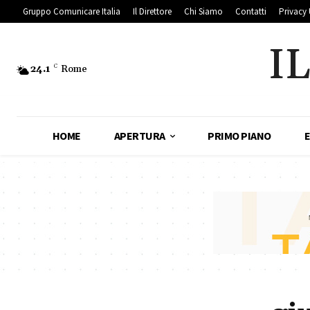
Gruppo Comunicare Italia
Il Direttore
Chi Siamo
Contatti
Privacy 
I
24.1
C
Rome
HOME
APERTURA
PRIMO PIANO