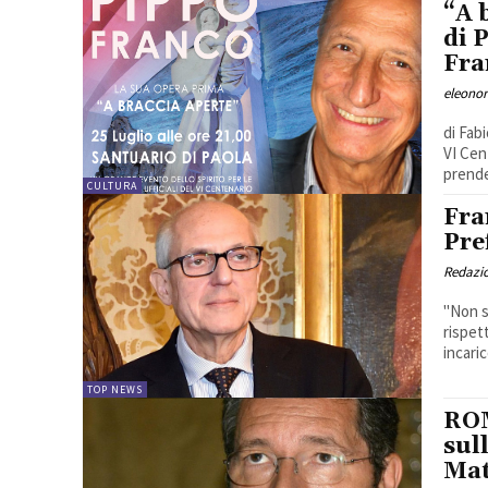
“A 
di 
Fra
eleono
di Fab
VI Cen
prende 
CULTURA
Fra
Pre
Redazio
"Non s
rispet
incaric
TOP NEWS
ROM
sul
Mat