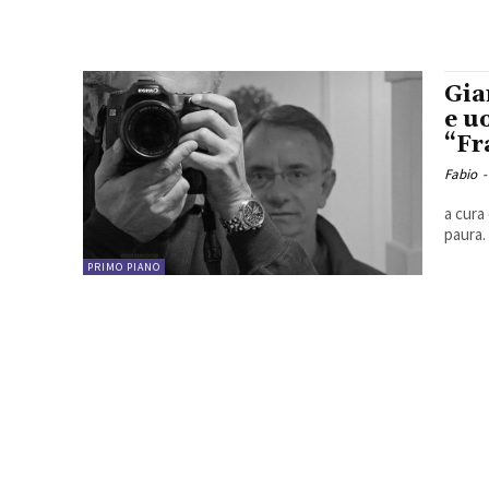
Gia
e u
“Fr
Fabio
-
a cura
paura.
PRIMO PIANO