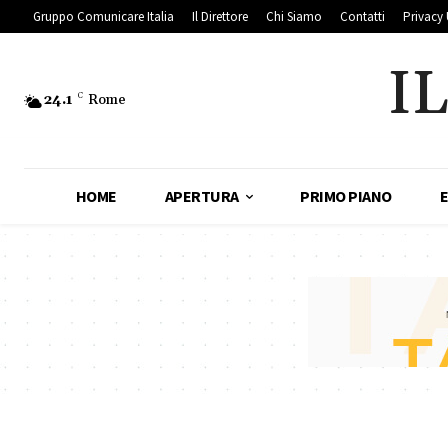
Gruppo Comunicare Italia
Il Direttore
Chi Siamo
Contatti
Privacy 
I
24.1
C
Rome
HOME
APERTURA
PRIMO PIANO