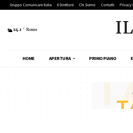
Gruppo Comunicare Italia
Il Direttore
Chi Siamo
Contatti
Privacy 
I
24.1
C
Rome
HOME
APERTURA
PRIMO PIANO