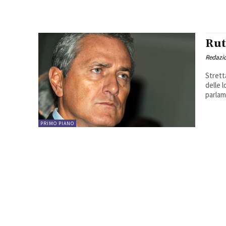
Rut
Redazio
Strett
delle l
parlame
PRIMO PIANO