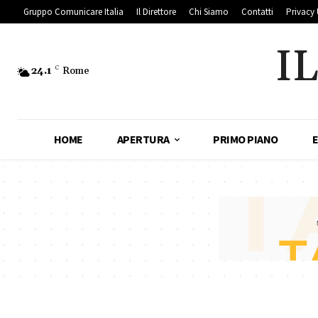
Gruppo Comunicare Italia
Il Direttore
Chi Siamo
Contatti
Privacy 
I
24.1
C
Rome
HOME
APERTURA
PRIMO PIANO