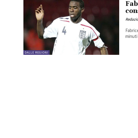
Fab
con
Redazio
Fabric
minuti 
DALLE REGIONI