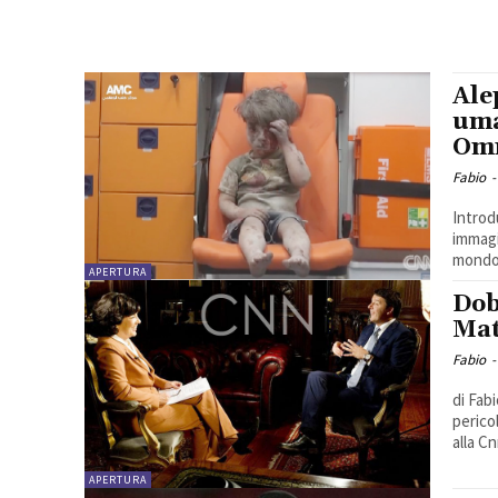
Ale
uma
Omr
Fabio
-
Introd
immagi
mondo.
APERTURA
Dob
Mat
Fabio
-
di Fabio Gal
perico
alla Cn
APERTURA