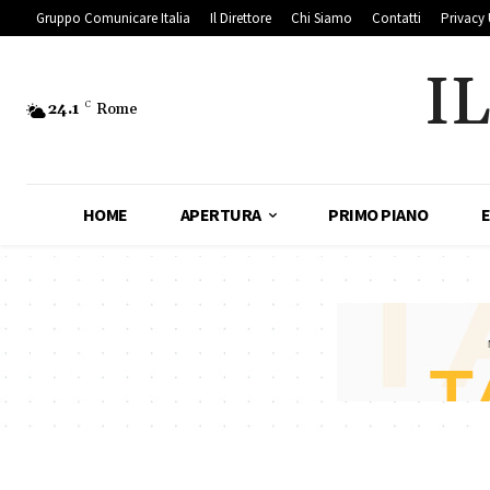
Gruppo Comunicare Italia
Il Direttore
Chi Siamo
Contatti
Privacy 
I
24.1
C
Rome
HOME
APERTURA
PRIMO PIANO