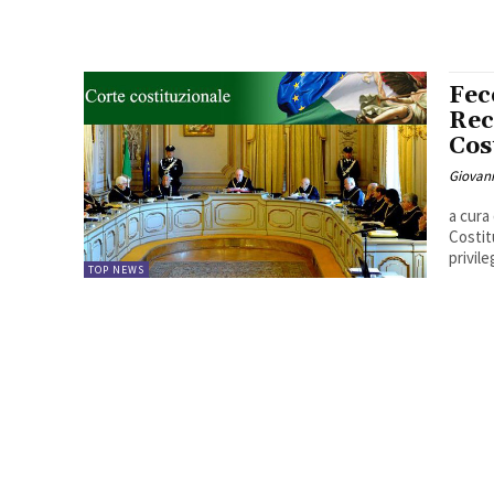
Fec
Rec
Cos
Giovann
a cura
Costit
privile
TOP NEWS