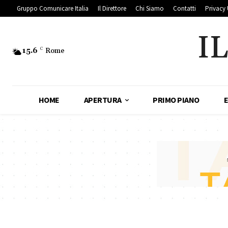
Gruppo Comunicare Italia
Il Direttore
Chi Siamo
Contatti
Privacy 
I
15.6
C
Rome
HOME
APERTURA
PRIMO PIANO