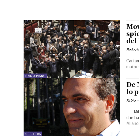
Mov
spi
del
Redazio
Cari a
mai pe
PRIMO PIANO
De 
lo 
Fabio
-
Milano ha cambiato colore e ne ha scelto uno più caldo come quello
che ha
Milano.
APERTURA