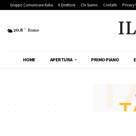
Gruppo Comunicare Italia
Il Direttore
Chi Siamo
Contatti
Privacy 
I
20.8
C
Rome
HOME
APERTURA
PRIMO PIANO