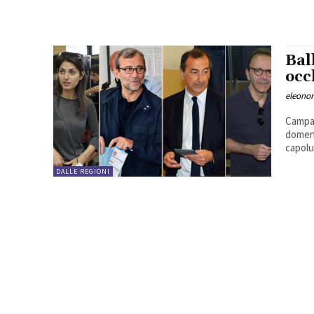
Bal
occ
eleono
Campag
domeni
capolu
DALLE REGIONI