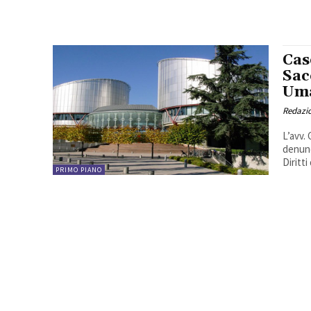
Cas
Sac
Um
Redazio
L’avv.
denunc
Diritt
PRIMO PIANO