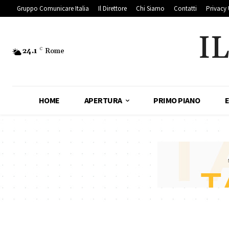
Gruppo Comunicare Italia
Il Direttore
Chi Siamo
Contatti
Privacy 
I
24.1
C
Rome
HOME
APERTURA
PRIMO PIANO