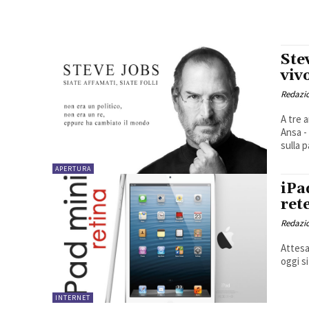
Ste
viv
Redazio
A tre 
Ansa -
sulla p
APERTURA
iPa
ret
Redazio
Attesa
oggi s
INTERNET