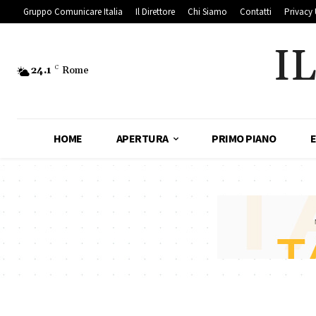
Gruppo Comunicare Italia
Il Direttore
Chi Siamo
Contatti
Privacy 
I
24.1
C
Rome
HOME
APERTURA
PRIMO PIANO