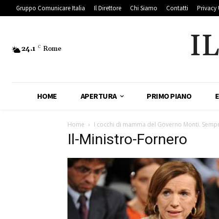
Gruppo Comunicare Italia
Il Direttore
Chi Siamo
Contatti
Privacy 
I
24.1
C
Rome
HOME
APERTURA
PRIMO PIANO
Home
I cocchi di mamma del Governo Monti. Sempre
Il-Ministro-Fornero