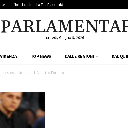
Utenti
Note Legali
La Tua Pubblicità
LPARLAMENTA
martedì, Giugno 9, 2026
EVIDENZA
TOP NEWS
DALLE REGIONI
DAL QUI
 la stessa storia!
Il-Ministro-Fornero