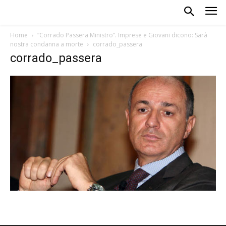
Home
“Corrado Passera Ministro”. Imprese e Giovani dicono: Sarà
nostra condanna a morte
corrado_passera
corrado_passera